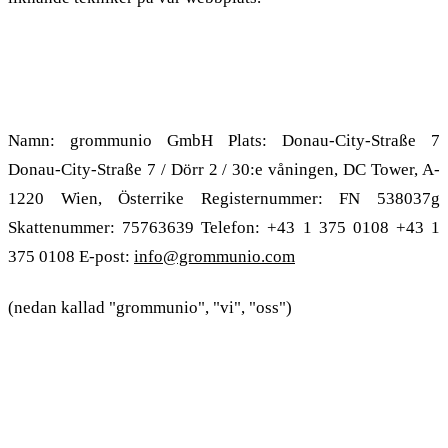
1.2. Kontaktuppgifter till den
personuppgiftsansvarige
Namn: grommunio GmbH Plats: Donau-City-Straße 7
Donau-City-Straße 7 / Dörr 2 / 30:e våningen, DC Tower, A-
1220 Wien, Österrike Registernummer: FN 538037g
Skattenummer: 75763639 Telefon: +43 1 375 0108 +43 1
375 0108 E-post:
info@grommunio.com
(nedan kallad "grommunio", "vi", "oss")
2. Cookies och liknande teknik