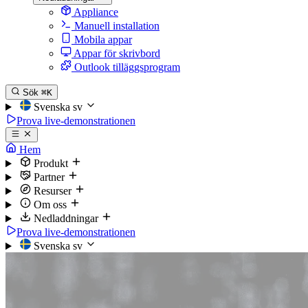
Appliance
Manuell installation
Mobila appar
Appar för skrivbord
Outlook tilläggsprogram
Sök
⌘K
Svenska
sv
Prova live-demonstrationen
Hem
Produkt
Partner
Resurser
Om oss
Nedladdningar
Prova live-demonstrationen
Svenska
sv