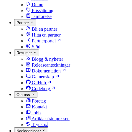
Demo
Prissättning
Jämförelse
Partner
Bli en partner
Hitta en partner
Partnerportal
Stöd
Resurser
Blogg & nyheter
Releaseanteckningar
Dokumentation
Gemenskap
GitHub
Codeberg
Om oss
Företag
Kontakt
Jobb
Artiklar från pressen
Tryck på
Nedladdningar