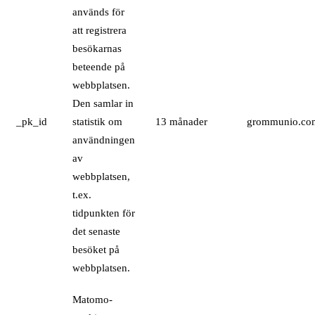
används för
att registrera
besökarnas
beteende på
webbplatsen.
Den samlar in
_pk_id
statistik om
13 månader
grommunio.co
användningen
av
webbplatsen,
t.ex.
tidpunkten för
det senaste
besöket på
webbplatsen.
Matomo-