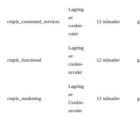
Lagring
av
cmplz_consented_services
12 månader
g
cookie-
valet
Lagring
av
cmplz_functional
12 månader
g
cookie-
urvalet
Lagring
av
cmplz_marketing
12 månader
g
Cookie-
urvalet
3.2. Cookies som kräver samtycke