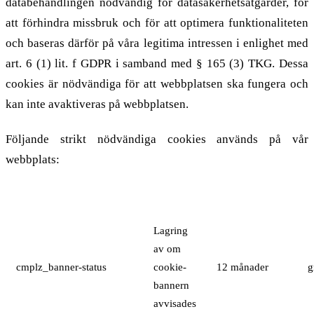
databehandlingen nödvändig för datasäkerhetsåtgärder, för
att förhindra missbruk och för att optimera funktionaliteten
och baseras därför på våra legitima intressen i enlighet med
art. 6 (1) lit. f GDPR i samband med § 165 (3) TKG. Dessa
cookies är nödvändiga för att webbplatsen ska fungera och
kan inte avaktiveras på webbplatsen.
Följande strikt nödvändiga cookies används på vår
webbplats:
Cookie
Syfte
Lagringsperiod
Lagring
av om
cmplz_banner-status
cookie-
12 månader
g
bannern
avvisades