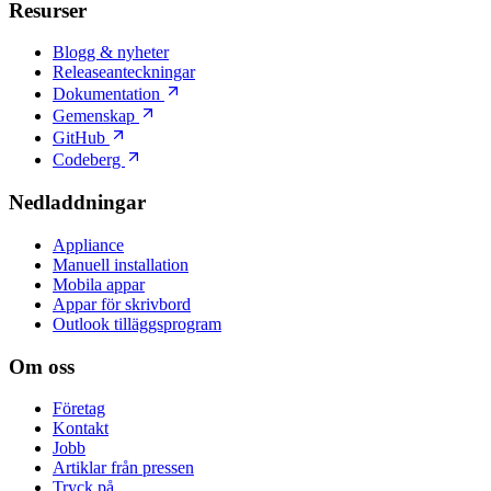
Resurser
Blogg & nyheter
Releaseanteckningar
Dokumentation
Gemenskap
GitHub
Codeberg
Nedladdningar
Appliance
Manuell installation
Mobila appar
Appar för skrivbord
Outlook tilläggsprogram
Om oss
Företag
Kontakt
Jobb
Artiklar från pressen
Tryck på