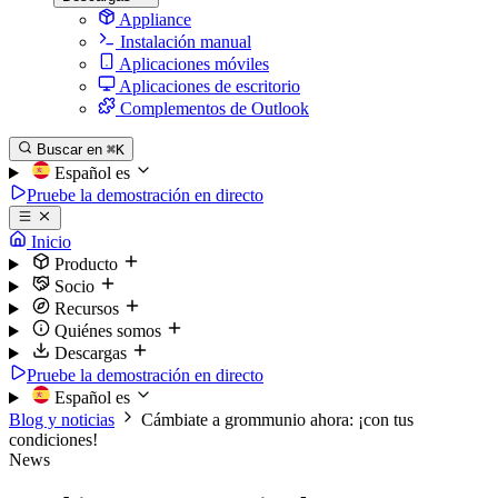
Appliance
Instalación manual
Aplicaciones móviles
Aplicaciones de escritorio
Complementos de Outlook
Buscar en
⌘K
Español
es
Pruebe la demostración en directo
Inicio
Producto
Socio
Recursos
Quiénes somos
Descargas
Pruebe la demostración en directo
Español
es
Blog y noticias
Cámbiate a grommunio ahora: ¡con tus
condiciones!
News