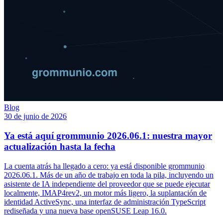
Blog
30 de junio de 2026
Ya está aquí grommunio 2026.06.1: nuestra mayor
actualización hasta la fecha
La cuenta atrás ha llegado a cero: ya está disponible grommunio
2026.06.1. Más de un año de trabajo en toda la pila, incluyendo un
asistente de IA independiente del proveedor que se puede ejecutar
localmente, IMAP4rev2, un motor más ligero, la suplantación de
identidad ActiveSync, una interfaz de administración TypeScript
rediseñada y una nueva base openSUSE Leap 16.0.