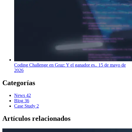
Coding Challenge en Graz: Y el ganador es..
15 de mayo de
2026
Categorías
News
42
Blog
36
Case Study
2
Artículos relacionados