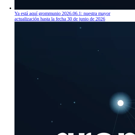
Ya está aquí grommunio 2026.06.1: nuestra mayor
actualización hasta la fecha
30 de junio de 2026