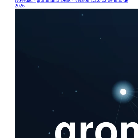
Novedad - grommunio Desk - Versión 1.2.0
22 de julio de
2026