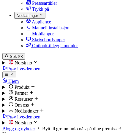
Presseartikler
Trykk på
Nedlastinger
Appliance
Manuell installasjon
Mobilapper
Skrivebordsapper
Outlook-tilleggsmoduler
Søk
⌘K
Norsk
no
Prøv live-demoen
Hjem
Produkt
Partner
Ressurser
Om oss
Nedlastinger
Prøv live-demoen
Norsk
no
Blogg og nyheter
Bytt til grommunio nå - på dine premisser!