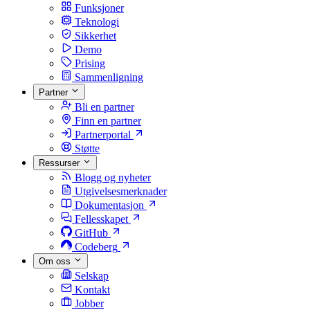
Funksjoner
Teknologi
Sikkerhet
Demo
Prising
Sammenligning
Partner
Bli en partner
Finn en partner
Partnerportal
Støtte
Ressurser
Blogg og nyheter
Utgivelsesmerknader
Dokumentasjon
Fellesskapet
GitHub
Codeberg
Om oss
Selskap
Kontakt
Jobber