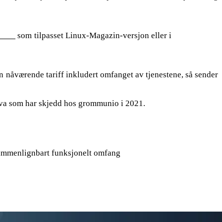
-DVD
som tilpasset Linux-Magazin-versjon eller i
online demo
n nåværende tariff inkludert omfanget av tjenestene, så sender
 hva som har skjedd hos grommunio i 2021.
sammenlignbart funksjonelt omfang