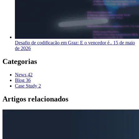
Desafio de codificação em Graz: E o vencedor é..
15 de maio
de 2026
Categorias
News
42
Blog
36
Case Study
2
Artigos relacionados