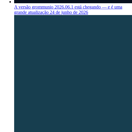
A versão grommunio 2026.06.1 está chegando — e é uma
grande atualização
24 de junho de 2026