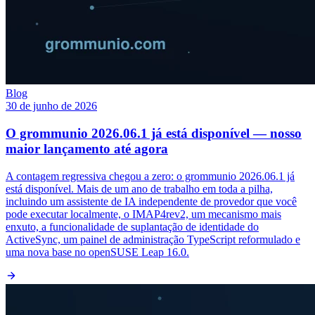
Blog
30 de junho de 2026
O grommunio 2026.06.1 já está disponível — nosso
maior lançamento até agora
A contagem regressiva chegou a zero: o grommunio 2026.06.1 já
está disponível. Mais de um ano de trabalho em toda a pilha,
incluindo um assistente de IA independente de provedor que você
pode executar localmente, o IMAP4rev2, um mecanismo mais
enxuto, a funcionalidade de suplantação de identidade do
ActiveSync, um painel de administração TypeScript reformulado e
uma nova base no openSUSE Leap 16.0.