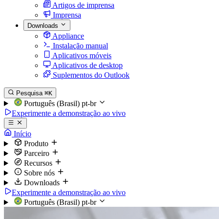
Artigos de imprensa
Imprensa
Downloads
Appliance
Instalação manual
Aplicativos móveis
Aplicativos de desktop
Suplementos do Outlook
Pesquisa
⌘K
Português (Brasil)
pt-br
Experimente a demonstração ao vivo
Início
Produto
Parceiro
Recursos
Sobre nós
Downloads
Experimente a demonstração ao vivo
Português (Brasil)
pt-br