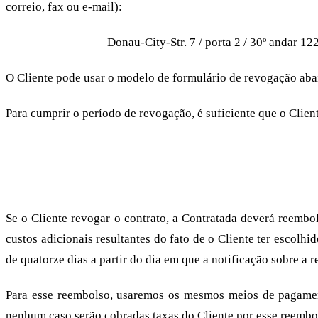
correio, fax ou e-mail):
grommunio GmbH
Donau-City-Str. 7 / porta 2 / 30º andar 1
O Cliente pode usar o modelo de formulário de revogação abaix
Para cumprir o período de revogação, é suficiente que o Clien
Consequências da revogação
Se o Cliente revogar o contrato, a Contratada deverá reembo
custos adicionais resultantes do fato de o Cliente ter escolh
de quatorze dias a partir do dia em que a notificação sobre a 
Para esse reembolso, usaremos os mesmos meios de pagamen
nenhum caso serão cobradas taxas do Cliente por esse reembo