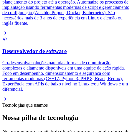
planejamento do projeto até a operação. Automatize os processos de
implantação usando ferramentas modernas de script e gerenciamento
de configuração (Ansible, Puppet, Docker, Kubernetes). São
necessários mais de 3 anos de experiência em Linux e alemão ou
inglês fluente.
Desenvolvedor de software
Co-desenvolva soluções para plataformas de comunicação
complexas e altamente disponíveis em uma equipe de ação rápida.
Foco em desempenho, dimensionamento e segurança com
ferramentas modernas (C++17, Python 3, PHP 8, React, Redux).
Experiência com APIs de baixo nível no Linux e/ou Windows é um
diferencial.
Tecnologias que usamos
Nossa pilha de tecnologia
No grommunio, você trabalhará com uma ampla gama de