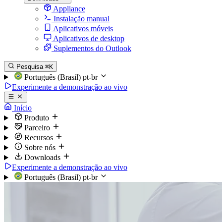
Appliance
Instalação manual
Aplicativos móveis
Aplicativos de desktop
Suplementos do Outlook
Pesquisa
⌘K
Português (Brasil)
pt-br
Experimente a demonstração ao vivo
Início
Produto
Parceiro
Recursos
Sobre nós
Downloads
Experimente a demonstração ao vivo
Português (Brasil)
pt-br