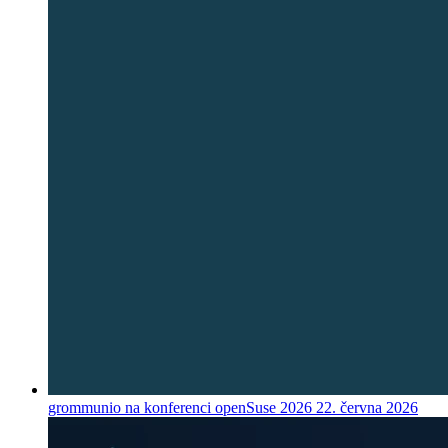
grommunio na konferenci openSuse 2026
22. června 2026