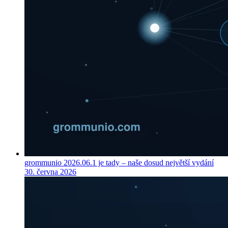
grommunio 2026.06.1 je tady – naše dosud největší vydání
30. června 2026