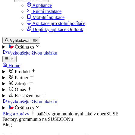
Appliance
Ruční instalace
Mobilní aplikace
Aplikace pro stolní počítače
Doplňky aplikace Outlook
Vyhledávání
⌘K
Čeština
cs
Vyzkoušejte živou ukázku
Home
Produkt
Partner
Zdroje
O nás
Ke stažení na
Vyzkoušejte živou ukázku
Čeština
cs
Blog a zprávy
balíčky grommunio nyní také v openSUSE
Factory, grommunio na SUSECONu
Blog