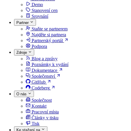
Demo
Stanovení cen
Srovnání
Partner
Staňte se partnerem
Najděte si partnera
Partnerský portál
Podpora
Zdroje
Blog a zprávy
Poznámky k vydání
Dokumentace
Společenství
GitHub
Codeberg
O nás
Společnost
Kontakt
Pracovní místa
Články v tisku
Tisk
Ke stažení na