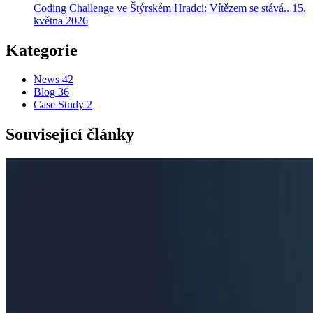
Coding Challenge ve Štýrském Hradci: Vítězem se stává..
15.
května 2026
Kategorie
News
42
Blog
36
Case Study
2
Související články