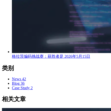
格拉茨编码挑战赛：获胜者是
2026年5月15日
类别
News
42
Blog
36
Case Study
2
相关文章