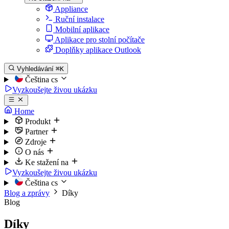
Appliance
Ruční instalace
Mobilní aplikace
Aplikace pro stolní počítače
Doplňky aplikace Outlook
Vyhledávání
⌘K
Čeština
cs
Vyzkoušejte živou ukázku
Home
Produkt
Partner
Zdroje
O nás
Ke stažení na
Vyzkoušejte živou ukázku
Čeština
cs
Blog a zprávy
Díky
Blog
Díky