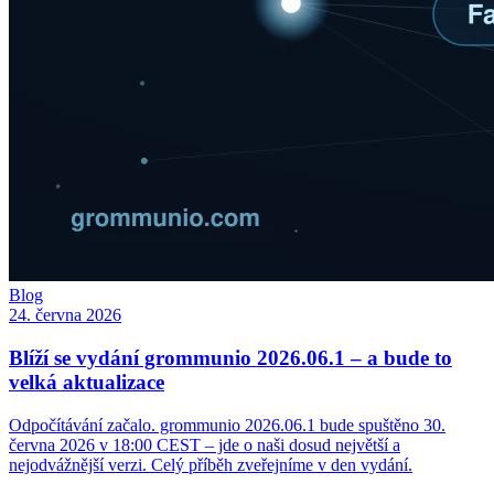
Blog
24. června 2026
Blíží se vydání grommunio 2026.06.1 – a bude to
velká aktualizace
Odpočítávání začalo. grommunio 2026.06.1 bude spuštěno 30.
června 2026 v 18:00 CEST – jde o naši dosud největší a
nejodvážnější verzi. Celý příběh zveřejníme v den vydání.