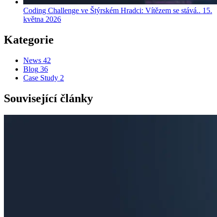
Coding Challenge ve Štýrském Hradci: Vítězem se stává..
15.
května 2026
Kategorie
News
42
Blog
36
Case Study
2
Související články