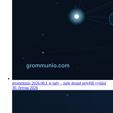
grommunio 2026.06.1 je tady – naše dosud největší vydání
30. června 2026