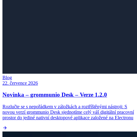
Blog
22. července 2026
Novinka – grommunio Desk – Verze 1.2.0
Rozlučte se s nepořádkem v záložkách a roztříštěnými nástroji: S
novou verzí grommunio Desk sjednotíme celý váš digitální pracovní
prostor do jediné nativní desktopové aplikace založené na Electronu