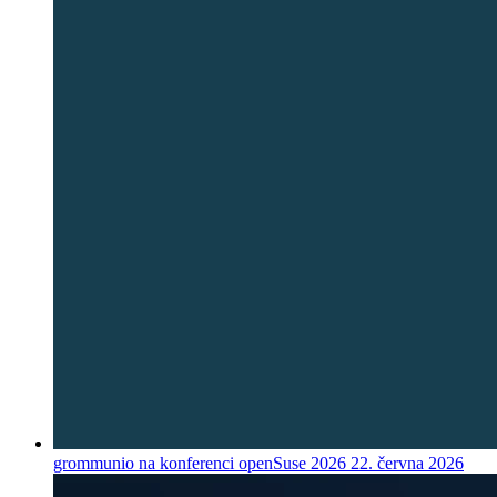
grommunio na konferenci openSuse 2026
22. června 2026