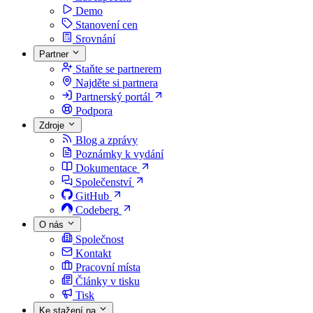
Demo
Stanovení cen
Srovnání
Partner
Staňte se partnerem
Najděte si partnera
Partnerský portál
Podpora
Zdroje
Blog a zprávy
Poznámky k vydání
Dokumentace
Společenství
GitHub
Codeberg
O nás
Společnost
Kontakt
Pracovní místa
Články v tisku
Tisk
Ke stažení na