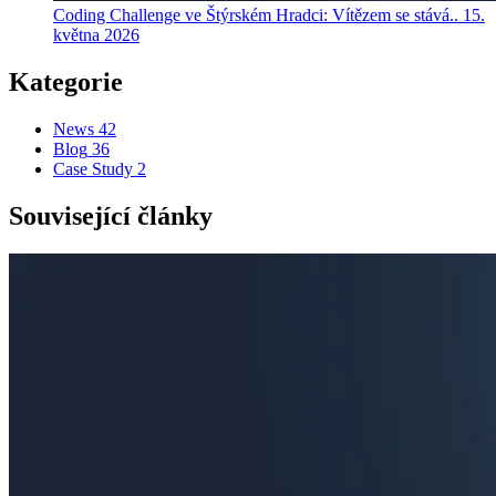
Coding Challenge ve Štýrském Hradci: Vítězem se stává..
15.
května 2026
Kategorie
News
42
Blog
36
Case Study
2
Související články