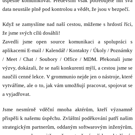
úspěšně komunikovat. Především však potřebujete mít svá
data neustále plně pod kontrolou a vědět, že jsou v bezpečí.
Když se zamyslíme nad naší cestou, můžeme s hrdostí říci,
že jsme svých cílů dosáhli!
Zavedli jsme open source komunikaci a spolupráci s
aplikacemi E-mail / Kalendář / Kontakty / Úkoly / Poznámky
/ Meet / Chat / Soubory / Office / MDM. Překonali jsme
výzvy, dokázali, že se naši konkurenti mýlí, a cestou jsme se
naučili cenné lekce. V grommunio nejde jen o nástroje, které
vytváříme, ale o to, jak vám umožňují pracovat, spojovat se
a vyjadřovat.
Jsme nesmírně vděční mnoha aktérům, kteří významně
přispěli k našemu úspěchu. Zvláštní poděkování patří našim
strategickým partnerům, oddaným softwarovým inženýrům,