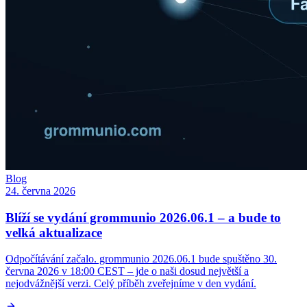
Blog
24. června 2026
Blíží se vydání grommunio 2026.06.1 – a bude to
velká aktualizace
Odpočítávání začalo. grommunio 2026.06.1 bude spuštěno 30.
června 2026 v 18:00 CEST – jde o naši dosud největší a
nejodvážnější verzi. Celý příběh zveřejníme v den vydání.