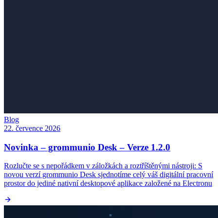
Blog
22. července 2026
Novinka – grommunio Desk – Verze 1.2.0
Rozlučte se s nepořádkem v záložkách a roztříštěnými nástroji: S
novou verzí grommunio Desk sjednotíme celý váš digitální pracovní
prostor do jediné nativní desktopové aplikace založené na Electronu