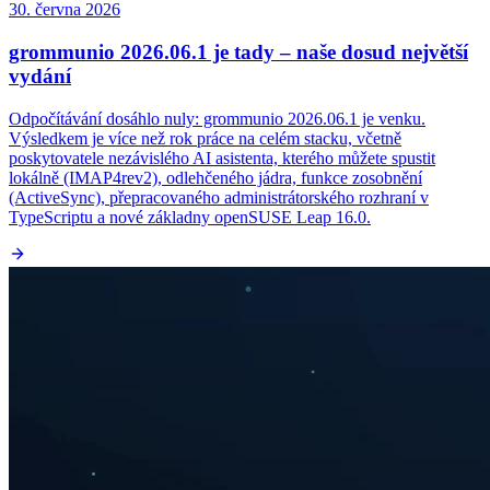
30. června 2026
grommunio 2026.06.1 je tady – naše dosud největší
vydání
Odpočítávání dosáhlo nuly: grommunio 2026.06.1 je venku.
Výsledkem je více než rok práce na celém stacku, včetně
poskytovatele nezávislého AI asistenta, kterého můžete spustit
lokálně (IMAP4rev2), odlehčeného jádra, funkce zosobnění
(ActiveSync), přepracovaného administrátorského rozhraní v
TypeScriptu a nové základny openSUSE Leap 16.0.