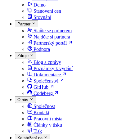
Demo
Stanovení cen
Srovnání
Partner
Staňte se partnerem
Najděte si partnera
Partnerský portál
Podpora
Zdroje
Blog a zprávy
Poznámky k vydání
Dokumentace
Společenství
GitHub
Codeberg
O nás
Společnost
Kontakt
Pracovní místa
Články v tisku
Tisk
Ke stažení na