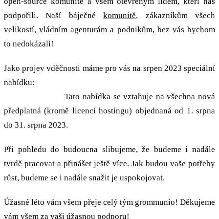
open-source komunitě a všem otevřeným lidem, kteří nás
podpořili. Naší báječné
komunitě
, zákazníkům všech
velikostí, vládním agenturám a podnikům, bez vás bychom
to nedokázali!
Jako projev vděčnosti máme pro vás na srpen 2023 speciální
nabídku:
Slavíme 3. narozeniny, takže budete mít tři
měsíce zdarma!
Tato nabídka se vztahuje na všechna nová
předplatná (kromě licencí hostingu) objednaná od 1. srpna
do 31. srpna 2023.
Při pohledu do budoucna slibujeme, že budeme i nadále
tvrdě pracovat a přinášet ještě více. Jak budou vaše potřeby
růst, budeme se i nadále snažit je uspokojovat.
Úžasné léto vám všem přeje celý tým grommunio! Děkujeme
vám všem za vaši úžasnou podporu!