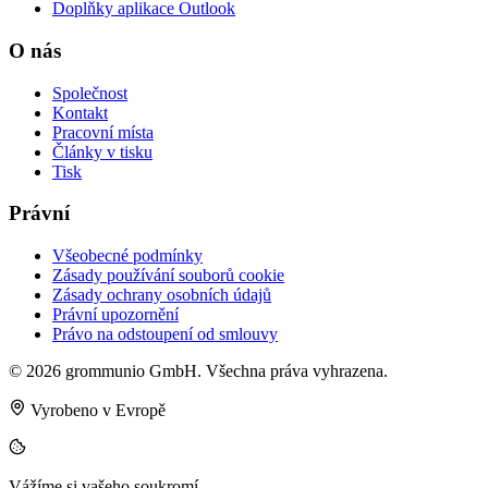
Doplňky aplikace Outlook
O nás
Společnost
Kontakt
Pracovní místa
Články v tisku
Tisk
Právní
Všeobecné podmínky
Zásady používání souborů cookie
Zásady ochrany osobních údajů
Právní upozornění
Právo na odstoupení od smlouvy
© 2026 grommunio GmbH. Všechna práva vyhrazena.
Vyrobeno v Evropě
Vážíme si vašeho soukromí