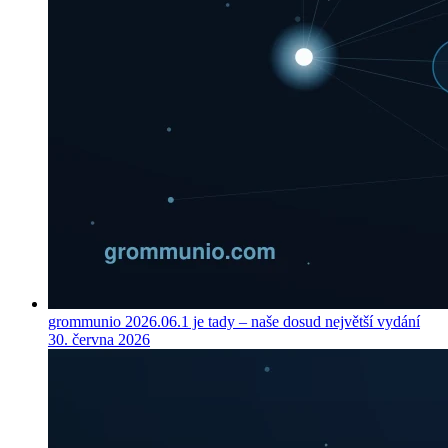
grommunio 2026.06.1 je tady – naše dosud největší vydání
30. června 2026