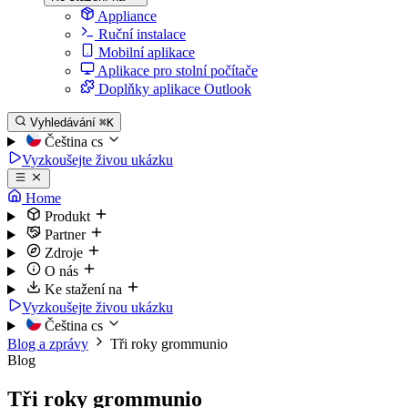
Appliance
Ruční instalace
Mobilní aplikace
Aplikace pro stolní počítače
Doplňky aplikace Outlook
Vyhledávání
⌘K
Čeština
cs
Vyzkoušejte živou ukázku
Home
Produkt
Partner
Zdroje
O nás
Ke stažení na
Vyzkoušejte živou ukázku
Čeština
cs
Blog a zprávy
Tři roky grommunio
Blog
Tři roky grommunio