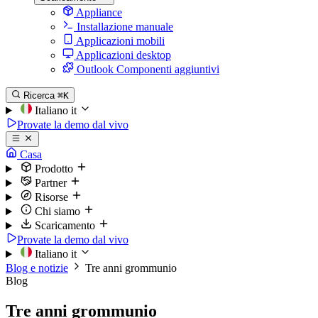
Appliance
Installazione manuale
Applicazioni mobili
Applicazioni desktop
Outlook Componenti aggiuntivi
Ricerca
⌘K
Italiano
it
Provate la demo dal vivo
Casa
Prodotto
Partner
Risorse
Chi siamo
Scaricamento
Provate la demo dal vivo
Italiano
it
Blog e notizie
Tre anni grommunio
Blog
Tre anni grommunio