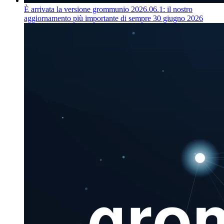
È arrivata la versione grommunio 2026.06.1: il nostro
aggiornamento più importante di sempre
30 giugno 2026