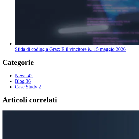
Sfida di coding a Graz: E il vincitore è..
15 maggio 2026
Categorie
News
42
Blog
36
Case Study
2
Articoli correlati