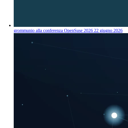
grommunio alla conferenza OpenSuse 2026
22 giugno 2026