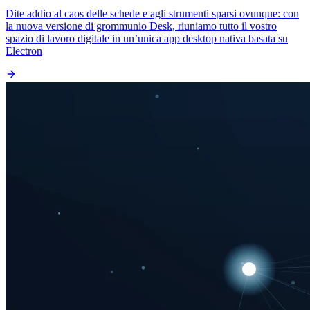
Dite addio al caos delle schede e agli strumenti sparsi ovunque: con
la nuova versione di grommunio Desk, riuniamo tutto il vostro
spazio di lavoro digitale in un’unica app desktop nativa basata su
Electron