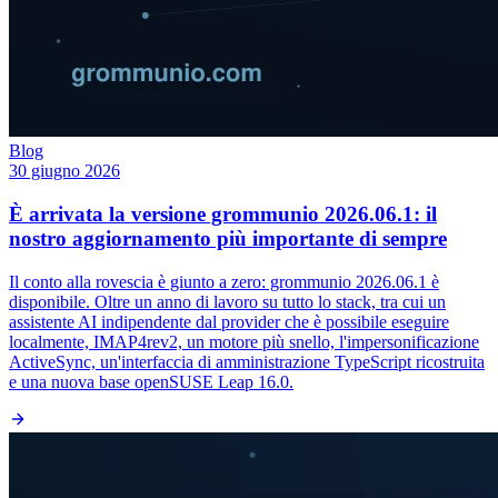
Blog
30 giugno 2026
È arrivata la versione grommunio 2026.06.1: il
nostro aggiornamento più importante di sempre
Il conto alla rovescia è giunto a zero: grommunio 2026.06.1 è
disponibile. Oltre un anno di lavoro su tutto lo stack, tra cui un
assistente AI indipendente dal provider che è possibile eseguire
localmente, IMAP4rev2, un motore più snello, l'impersonificazione
ActiveSync, un'interfaccia di amministrazione TypeScript ricostruita
e una nuova base openSUSE Leap 16.0.