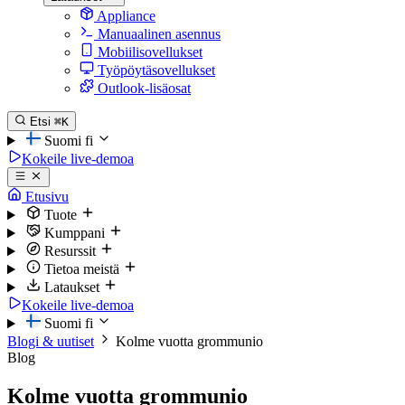
Appliance
Manuaalinen asennus
Mobiilisovellukset
Työpöytäsovellukset
Outlook-lisäosat
Etsi
⌘K
Suomi
fi
Kokeile live-demoa
Etusivu
Tuote
Kumppani
Resurssit
Tietoa meistä
Lataukset
Kokeile live-demoa
Suomi
fi
Blogi & uutiset
Kolme vuotta grommunio
Blog
Kolme vuotta grommunio