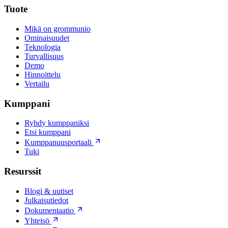
Tuote
Mikä on grommunio
Ominaisuudet
Teknologia
Turvallisuus
Demo
Hinnoittelu
Vertailu
Kumppani
Ryhdy kumppaniksi
Etsi kumppani
Kumppanuusportaali
Tuki
Resurssit
Blogi & uutiset
Julkaisutiedot
Dokumentaatio
Yhteisö