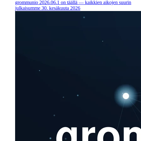
grommunio 2026.06.1 on täällä — kaikkien aikojen suurin
julkaisumme
30. kesäkuuta 2026