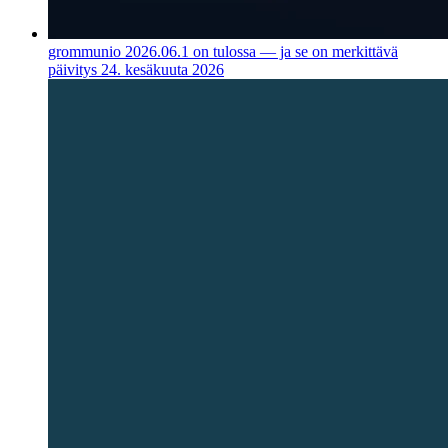
grommunio 2026.06.1 on tulossa — ja se on merkittävä
päivitys
24. kesäkuuta 2026