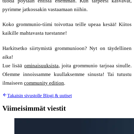
tuoda pöytään entistä enemmän. Kun tarpeesi kasvavat,
pyrimme jatkossakin vastaamaan niihin.
Koko grommunio-tiimi toivottaa teille upeaa kesää! Kiitos
kaikille mahtavasta tuestanne!
Harkitsetko siirtymistä grommunioon? Nyt on täydellinen
aika!
Lue lisää
ominaisuuksista
, joita grommunio tarjoaa sinulle.
Olemme innoissamme kuullaksemme sinusta! Tai tutustu
ilmaiseen
community edition
.
Takaisin sivustolle Blogi & uutiset
Viimeisimmät viestit