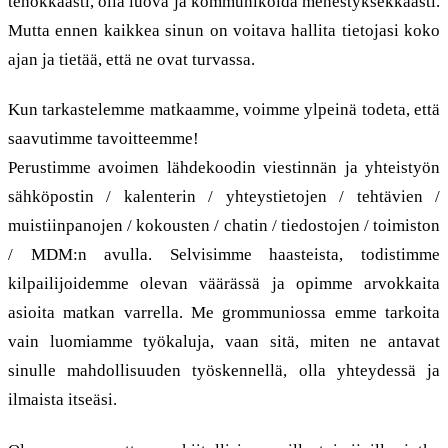
tehokkaasti, olla luova ja kommunikoida menestyksekkäästi.
Mutta ennen kaikkea sinun on voitava hallita tietojasi koko
ajan ja tietää, että ne ovat turvassa.
Kun tarkastelemme matkaamme, voimme ylpeinä todeta, että
saavutimme tavoitteemme!
Perustimme avoimen lähdekoodin viestinnän ja yhteistyön
sähköpostin / kalenterin / yhteystietojen / tehtävien /
muistiinpanojen / kokousten / chatin / tiedostojen / toimiston
/ MDM:n avulla. Selvisimme haasteista, todistimme
kilpailijoidemme olevan väärässä ja opimme arvokkaita
asioita matkan varrella. Me grommuniossa emme tarkoita
vain luomiamme työkaluja, vaan sitä, miten ne antavat
sinulle mahdollisuuden työskennellä, olla yhteydessä ja
ilmaista itseäsi.