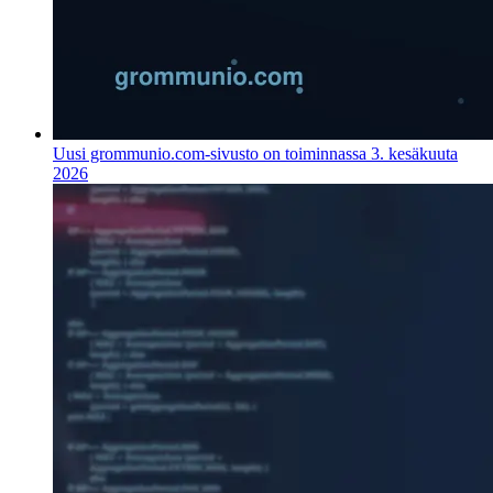
Uusi grommunio.com-sivusto on toiminnassa
3. kesäkuuta
2026