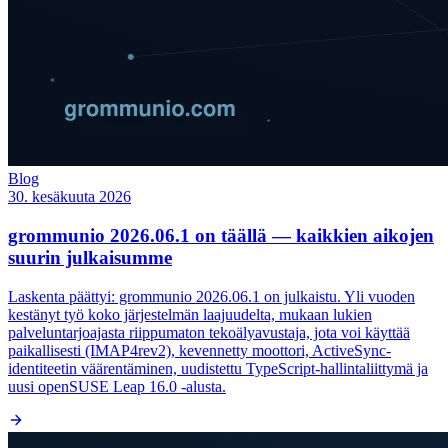
Blog
30. kesäkuuta 2026
grommunio 2026.06.1 on täällä — kaikkien aikojen
suurin julkaisumme
Laskenta päättyi: grommunio 2026.06.1 on julkaistu. Yli vuoden
kestänyt työ koko järjestelmän laajuudelta, mukaan lukien
palveluntarjoajasta riippumaton tekoälyavustaja, jota voi käyttää
paikallisesti (IMAP4rev2), kevennetty moottori, ActiveSync-
identiteetin väärentäminen, uudistettu TypeScript-hallintaliittymä ja
uusi openSUSE Leap 16.0 -alusta.