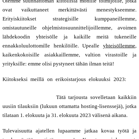
Olemme suunnattoman kiitollisia monille toimijoille, jotka
ovat vaikuttaneet merkittävästi menestykseemme.
Erityiskiitokset strategisille kumppaneillemme,
omistautuneille ohjelmistosuunnittelijoillemme, avoimen
lähdekoodin yhteisölle ja kaikille meitä tukeneille
ennakkoluulottomille henkilöille. Upealle
yhteisöllemme
,
kaikenkokoisille asiakkaillemme, valtion virastoille ja
yrityksille: emme olisi pystyneet tähän ilman teitä!
Kiitokseksi meillä on erikoistarjous elokuuksi 2023:
Me
juhlimme 3-vuotissyntymäpäiväämme, joten saatte kolme
kuukautta ilmaiseksi!
Tätä tarjousta sovelletaan kaikkiin
uusiin tilauksiin (lukuun ottamatta hosting-lisenssejä), jotka
tilataan 1. elokuuta ja 31. elokuuta 2023 välisenä aikana.
Tulevaisuutta ajatellen lupaamme jatkaa kovaa työtä ja