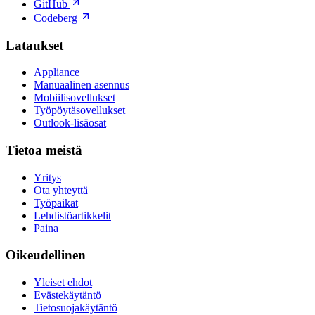
GitHub
Codeberg
Lataukset
Appliance
Manuaalinen asennus
Mobiilisovellukset
Työpöytäsovellukset
Outlook-lisäosat
Tietoa meistä
Yritys
Ota yhteyttä
Työpaikat
Lehdistöartikkelit
Paina
Oikeudellinen
Yleiset ehdot
Evästekäytäntö
Tietosuojakäytäntö