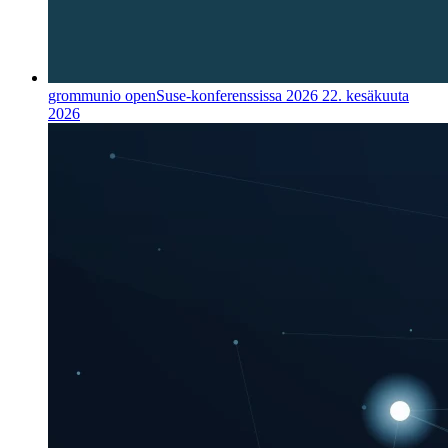
grommunio openSuse-konferenssissa 2026
22. kesäkuuta
2026