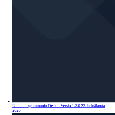
Uutuus – grommunio Desk – Versio 1.2.0
22. heinäkuuta
2026