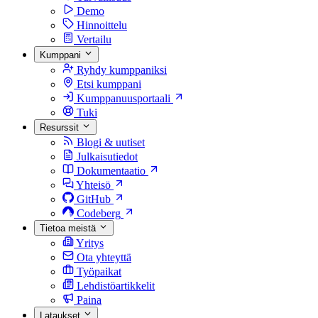
Demo
Hinnoittelu
Vertailu
Kumppani
Ryhdy kumppaniksi
Etsi kumppani
Kumppanuusportaali
Tuki
Resurssit
Blogi & uutiset
Julkaisutiedot
Dokumentaatio
Yhteisö
GitHub
Codeberg
Tietoa meistä
Yritys
Ota yhteyttä
Työpaikat
Lehdistöartikkelit
Paina
Lataukset