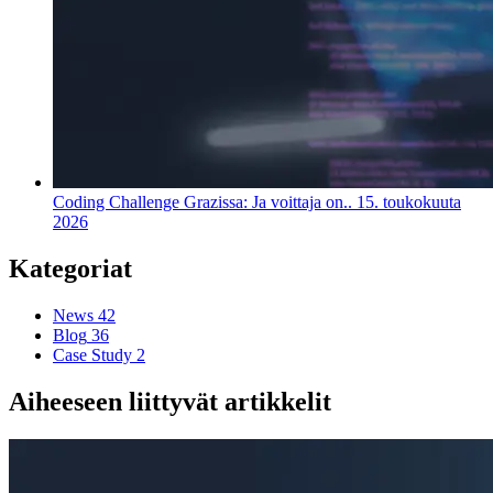
Coding Challenge Grazissa: Ja voittaja on..
15. toukokuuta
2026
Kategoriat
News
42
Blog
36
Case Study
2
Aiheeseen liittyvät artikkelit