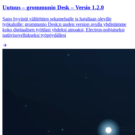
Uutuus – grommunio Desk – Versio 1.2.0
Sano hyvästit välilehtien sekamelsalle ja hajallaan oleville
työkaluille: grommunio Desk:n uuden version avulla yhdistämme
koko digitaalisen työtilasi yhdeksi ainoaksi, Electron-pohjaiseksi
natiivisovellukseksi työpöydällesi