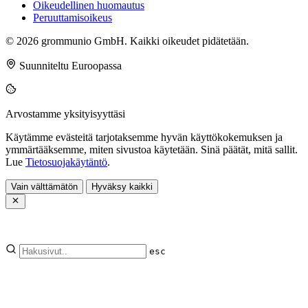
Oikeudellinen huomautus
Peruuttamisoikeus
© 2026 grommunio GmbH. Kaikki oikeudet pidätetään.
Suunniteltu Euroopassa
Arvostamme yksityisyyttäsi
Käytämme evästeitä tarjotaksemme hyvän käyttökokemuksen ja
ymmärtääksemme, miten sivustoa käytetään. Sinä päätät, mitä sallit.
Lue
Tietosuojakäytäntö
.
Vain välttämätön
Hyväksy kaikki
esc