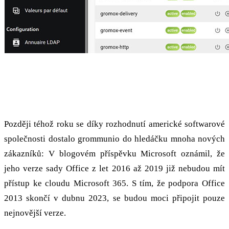
EOL a Zerodays: Problémy společnosti
Microsoft zvyšují grommunio
Později téhož roku se díky rozhodnutí americké softwarové
společnosti dostalo grommunio do hledáčku mnoha nových
zákazníků: V blogovém příspěvku Microsoft oznámil, že
jeho verze sady Office z let 2016 až 2019 již nebudou mít
přístup ke cloudu Microsoft 365. S tím, že podpora Office
2013 skončí v dubnu 2023, se budou moci připojit pouze
nejnovější verze.