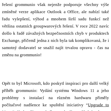
řešení grommunio však nejenže podporuje všechny výše
zmíněné verze aplikace Outlook a Office, ale nabízí také
řadu vylepšení, výhod a mnohem širší sadu funkcí než
většina ostatních groupwarových řešení. V roce 2022 navíc
došlo k řadě závažných bezpečnostních chyb v produktech
Exchange, přičemž jedna z nich byla tak komplikovaná, že i
samotný dodavatel se snažil najít trvalou opravu - čas na
změnu na grommunio!
Upgrade na Linux - hned!
Opět to byl Microsoft, kdo poskytl inspiraci pro další velký
příběh grommunio: Vydání systému Windows 11 a jeho
problémy s instalací na různém hardwaru přiměly
počítačové nadšence ke spuštění iniciativy “
Upgrade to