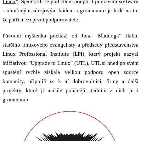
Linux
”. Sjednotili se pod cílem podpořit používání softwaru
s otevřeným zdrojovým kódem a grommunio je hrdé na to,
že patří mezi první podporovatele.
Původní myšlenka pochází od Jona “Maddoga” Halla,
staršího linuxového evangelisty a předsedy představenstva
Linux Professional Institute (LPI), který projekt nazval
iniciativou “Upgrade to Linux” (UTL). UTL si hned po svém
spuštění rychle získala velkou podporu open source
komunity, připojili se k ní dobrovolníci, firmy a další
projekty, které ji nadále pohánějí. Jedním z nich je i
grommunio.