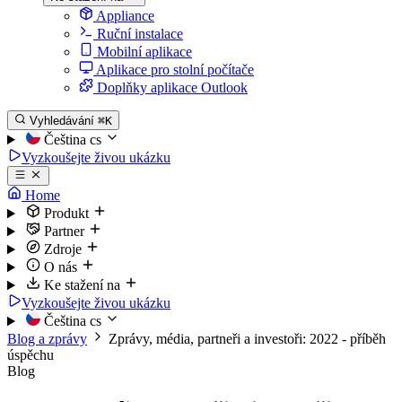
Appliance
Ruční instalace
Mobilní aplikace
Aplikace pro stolní počítače
Doplňky aplikace Outlook
Vyhledávání
⌘K
Čeština
cs
Vyzkoušejte živou ukázku
Home
Produkt
Partner
Zdroje
O nás
Ke stažení na
Vyzkoušejte živou ukázku
Čeština
cs
Blog a zprávy
Zprávy, média, partneři a investoři: 2022 - příběh
úspěchu
Blog