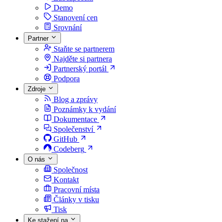
Demo
Stanovení cen
Srovnání
Partner
Staňte se partnerem
Najděte si partnera
Partnerský portál
Podpora
Zdroje
Blog a zprávy
Poznámky k vydání
Dokumentace
Společenství
GitHub
Codeberg
O nás
Společnost
Kontakt
Pracovní místa
Články v tisku
Tisk
Ke stažení na