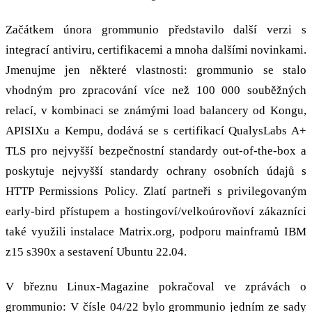
Začátkem února grommunio představilo další verzi s
integrací antiviru, certifikacemi a mnoha dalšími novinkami.
Jmenujme jen některé vlastnosti: grommunio se stalo
vhodným pro zpracování více než 100 000 souběžných
relací, v kombinaci se známými load balancery od Kongu,
APISIXu a Kempu, dodává se s certifikací QualysLabs A+
TLS pro nejvyšší bezpečnostní standardy out-of-the-box a
poskytuje nejvyšší standardy ochrany osobních údajů s
HTTP Permissions Policy. Zlatí partneři s privilegovaným
early-bird přístupem a hostingoví/velkoúrovňoví zákazníci
také využili instalace Matrix.org, podporu mainframů IBM
z15 s390x a sestavení Ubuntu 22.04.
V březnu Linux-Magazine pokračoval ve zprávách o
grommunio: V čísle 04/22 bylo grommunio jedním ze sady