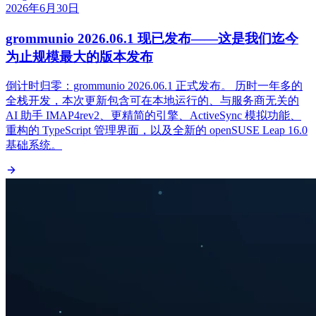
2026年6月30日
grommunio 2026.06.1 现已发布——这是我们迄今
为止规模最大的版本发布
倒计时归零：grommunio 2026.06.1 正式发布。 历时一年多的
全栈开发，本次更新包含可在本地运行的、与服务商无关的
AI 助手 IMAP4rev2、更精简的引擎、ActiveSync 模拟功能、
重构的 TypeScript 管理界面，以及全新的 openSUSE Leap 16.0
基础系统。