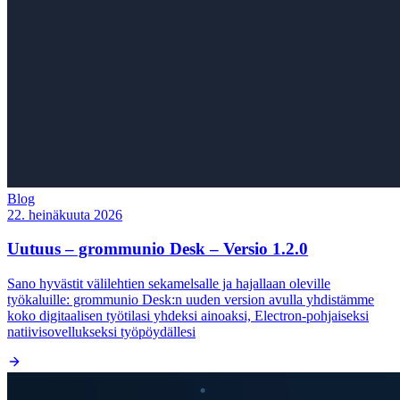
Blog
22. heinäkuuta 2026
Uutuus – grommunio Desk – Versio 1.2.0
Sano hyvästit välilehtien sekamelsalle ja hajallaan oleville
työkaluille: grommunio Desk:n uuden version avulla yhdistämme
koko digitaalisen työtilasi yhdeksi ainoaksi, Electron-pohjaiseksi
natiivisovellukseksi työpöydällesi