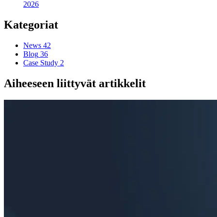
2026
Kategoriat
News
42
Blog
36
Case Study
2
Aiheeseen liittyvät artikkelit