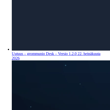
Uutuus – grommunio Desk – Versio 1.2.0
22. heinäkuuta
2026