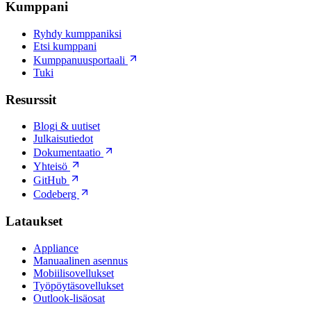
Kumppani
Ryhdy kumppaniksi
Etsi kumppani
Kumppanuusportaali
Tuki
Resurssit
Blogi & uutiset
Julkaisutiedot
Dokumentaatio
Yhteisö
GitHub
Codeberg
Lataukset
Appliance
Manuaalinen asennus
Mobiilisovellukset
Työpöytäsovellukset
Outlook-lisäosat