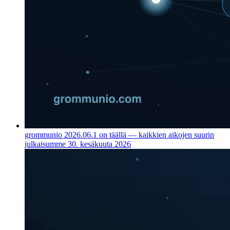
grommunio 2026.06.1 on täällä — kaikkien aikojen suurin
julkaisumme
30. kesäkuuta 2026