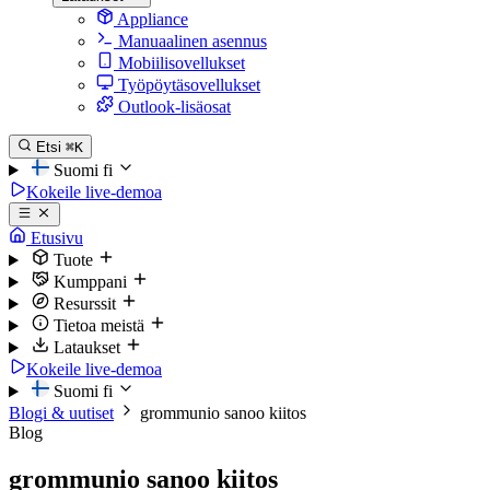
Appliance
Manuaalinen asennus
Mobiilisovellukset
Työpöytäsovellukset
Outlook-lisäosat
Etsi
⌘K
Suomi
fi
Kokeile live-demoa
Etusivu
Tuote
Kumppani
Resurssit
Tietoa meistä
Lataukset
Kokeile live-demoa
Suomi
fi
Blogi & uutiset
grommunio sanoo kiitos
Blog
grommunio sanoo kiitos