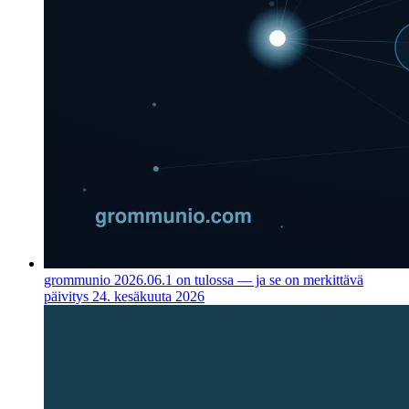
grommunio 2026.06.1 on tulossa — ja se on merkittävä
päivitys
24. kesäkuuta 2026