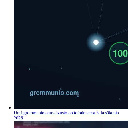
Uusi grommunio.com-sivusto on toiminnassa
3. kesäkuuta
2026