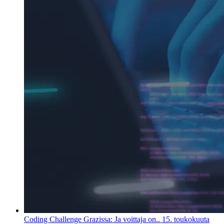
Coding Challenge Grazissa: Ja voittaja on..
15. toukokuuta