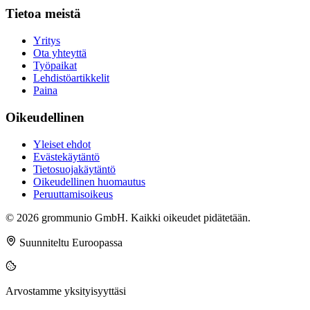
Tietoa meistä
Yritys
Ota yhteyttä
Työpaikat
Lehdistöartikkelit
Paina
Oikeudellinen
Yleiset ehdot
Evästekäytäntö
Tietosuojakäytäntö
Oikeudellinen huomautus
Peruuttamisoikeus
© 2026 grommunio GmbH. Kaikki oikeudet pidätetään.
Suunniteltu Euroopassa
Arvostamme yksityisyyttäsi