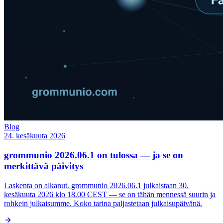
Blog
24. kesäkuuta 2026
grommunio 2026.06.1 on tulossa — ja se on
merkittävä päivitys
Laskenta on alkanut. grommunio 2026.06.1 julkaistaan 30.
kesäkuuta 2026 klo 18.00 CEST — se on tähän mennessä suurin ja
rohkein julkaisumme. Koko tarina paljastetaan julkaisupäivänä.