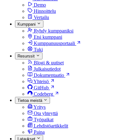
Demo
Hinnoittelu
Vertailu
Kumppani
Ryhdy kumppaniksi
Etsi kumppani
Kumppanuusportaali
Tuki
Resurssit
Blogi & uutiset
Julkaisutiedot
Dokumentaatio
Yhteisö
GitHub
Codeberg
Tietoa meistä
Yritys
Ota yhteyttä
Työpaikat
Lehdistöartikkelit
Paina
Lataukset