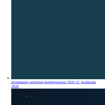
grommunio openSuse-konferenssissa 2026
22. kesäkuuta
2026