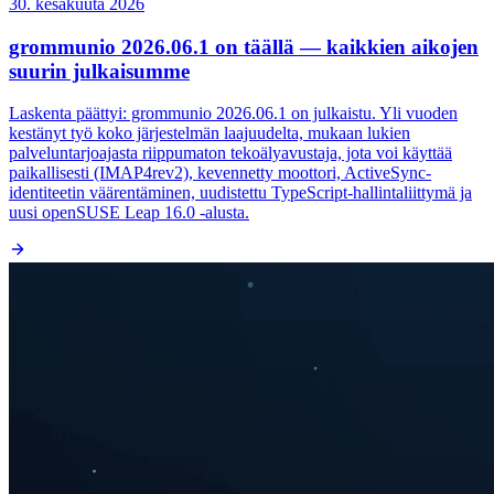
30. kesäkuuta 2026
grommunio 2026.06.1 on täällä — kaikkien aikojen
suurin julkaisumme
Laskenta päättyi: grommunio 2026.06.1 on julkaistu. Yli vuoden
kestänyt työ koko järjestelmän laajuudelta, mukaan lukien
palveluntarjoajasta riippumaton tekoälyavustaja, jota voi käyttää
paikallisesti (IMAP4rev2), kevennetty moottori, ActiveSync-
identiteetin väärentäminen, uudistettu TypeScript-hallintaliittymä ja
uusi openSUSE Leap 16.0 -alusta.