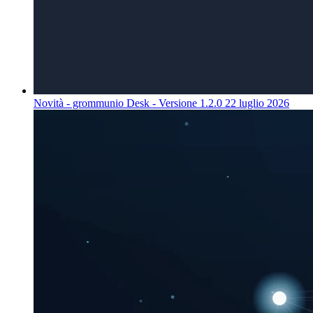
Novità - grommunio Desk - Versione 1.2.0
22 luglio 2026