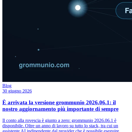
Blog
30 giugno 2026
È arrivata la versione grommunio 2026.06.1: il
nostro aggiornamento più importante di sempre
Il conto alla rovescia è giunto a zero: grommunio 2026.06.1 è
disponibile. Oltre un anno di lavoro su tutto lo stack, tra cui un
assistente AI indipendente dal provider che è possibile eseguire