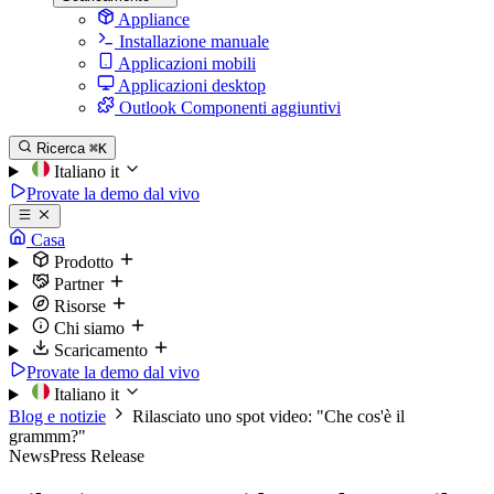
Appliance
Installazione manuale
Applicazioni mobili
Applicazioni desktop
Outlook Componenti aggiuntivi
Ricerca
⌘K
Italiano
it
Provate la demo dal vivo
Casa
Prodotto
Partner
Risorse
Chi siamo
Scaricamento
Provate la demo dal vivo
Italiano
it
Blog e notizie
Rilasciato uno spot video: "Che cos'è il
grammm?"
News
Press Release