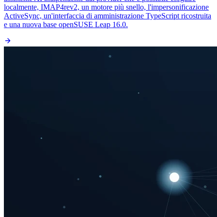
localmente, IMAP4rev2, un motore più snello, l'impersonificazione
ActiveSync, un'interfaccia di amministrazione TypeScript ricostruita
e una nuova base openSUSE Leap 16.0.