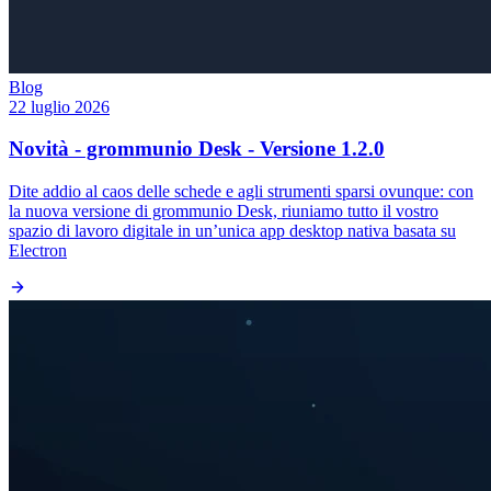
Blog
22 luglio 2026
Novità - grommunio Desk - Versione 1.2.0
Dite addio al caos delle schede e agli strumenti sparsi ovunque: con
la nuova versione di grommunio Desk, riuniamo tutto il vostro
spazio di lavoro digitale in un’unica app desktop nativa basata su
Electron