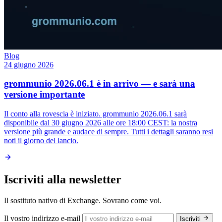
Blog
24 giugno 2026
grommunio 2026.06.1 è in arrivo — e sarà una
versione importante
Il conto alla rovescia è iniziato. grommunio 2026.06.1 sarà
disponibile dal 30 giugno 2026 alle ore 18:00 CEST: la nostra
versione più grande e audace di sempre. Tutti i dettagli saranno resi
noti il giorno del lancio.
Iscriviti alla newsletter
Il sostituto nativo di Exchange. Sovrano come voi.
Il vostro indirizzo e-mail
Iscriviti