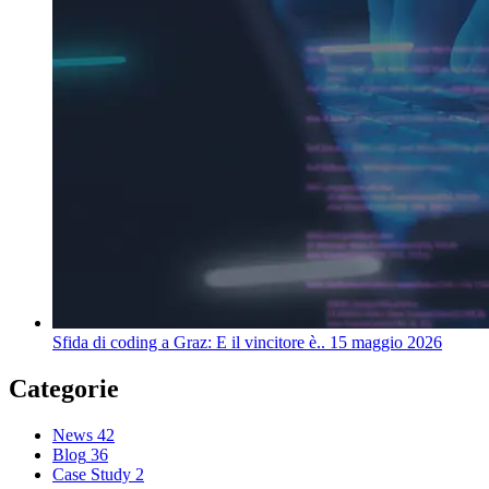
Sfida di coding a Graz: E il vincitore è..
15 maggio 2026
Categorie
News
42
Blog
36
Case Study
2