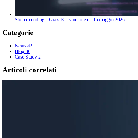
Sfida di coding a Graz: E il vincitore è..
15 maggio 2026
Categorie
News
42
Blog
36
Case Study
2
Articoli correlati