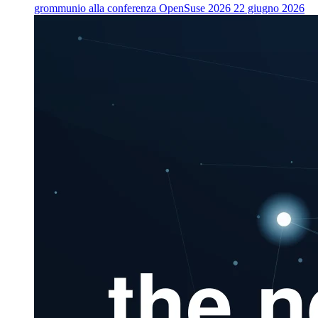
grommunio alla conferenza OpenSuse 2026
22 giugno 2026