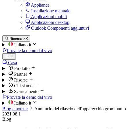
Appliance
Installazione manuale
Applicazioni mobili
Applicazioni desktop
Outlook Componenti aggiuntivi
Ricerca
⌘K
Italiano
it
Provate la demo dal vivo
Casa
Prodotto
Partner
Risorse
Chi siamo
Scaricamento
Provate la demo dal vivo
Italiano
it
Blog e notizie
Annuncio del rilascio dell'apparecchio grommunio
2021.08.1
Blog