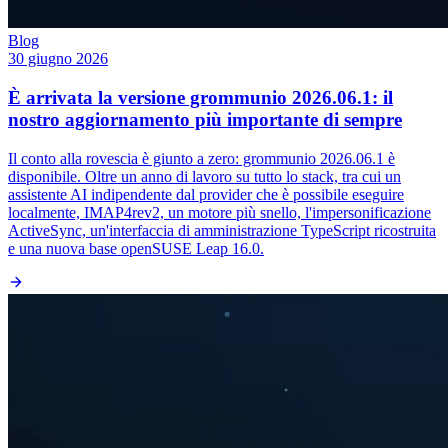
Blog
30 giugno 2026
È arrivata la versione grommunio 2026.06.1: il
nostro aggiornamento più importante di sempre
Il conto alla rovescia è giunto a zero: grommunio 2026.06.1 è
disponibile. Oltre un anno di lavoro su tutto lo stack, tra cui un
assistente AI indipendente dal provider che è possibile eseguire
localmente, IMAP4rev2, un motore più snello, l'impersonificazione
ActiveSync, un'interfaccia di amministrazione TypeScript ricostruita
e una nuova base openSUSE Leap 16.0.