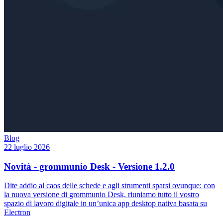
Blog
22 luglio 2026
Novità - grommunio Desk - Versione 1.2.0
Dite addio al caos delle schede e agli strumenti sparsi ovunque: con
la nuova versione di grommunio Desk, riuniamo tutto il vostro
spazio di lavoro digitale in un’unica app desktop nativa basata su
Electron