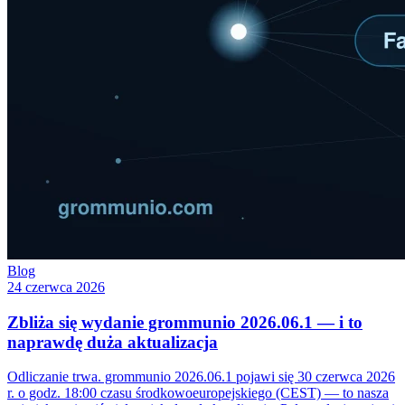
Blog
24 czerwca 2026
Zbliża się wydanie grommunio 2026.06.1 — i to
naprawdę duża aktualizacja
Odliczanie trwa. grommunio 2026.06.1 pojawi się 30 czerwca 2026
r. o godz. 18:00 czasu środkowoeuropejskiego (CEST) — to nasza