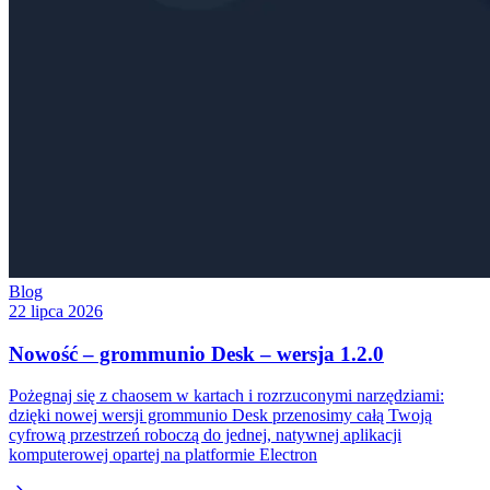
Blog
22 lipca 2026
Nowość – grommunio Desk – wersja 1.2.0
Pożegnaj się z chaosem w kartach i rozrzuconymi narzędziami:
dzięki nowej wersji grommunio Desk przenosimy całą Twoją
cyfrową przestrzeń roboczą do jednej, natywnej aplikacji
komputerowej opartej na platformie Electron