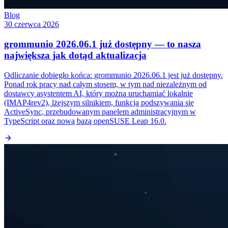
Blog
30 czerwca 2026
grommunio 2026.06.1 już dostępny — to nasza
największa jak dotąd aktualizacja
Odliczanie dobiegło końca: grommunio 2026.06.1 jest już dostępny.
Ponad rok pracy nad całym stosem, w tym nad niezależnym od
dostawcy asystentem AI, który można uruchamiać lokalnie
(IMAP4rev2), lżejszym silnikiem, funkcją podszywania się
ActiveSync, przebudowanym panelem administracyjnym w
TypeScript oraz nową bazą openSUSE Leap 16.0.