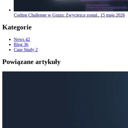
Coding Challenge w Grazu: Zwycięzcą został..
15 maja 2026
Kategorie
News
42
Blog
36
Case Study
2
Powiązane artykuły