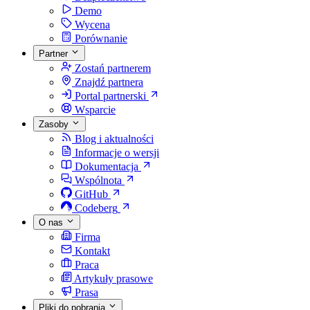
Demo
Wycena
Porównanie
Partner
Zostań partnerem
Znajdź partnera
Portal partnerski
Wsparcie
Zasoby
Blog i aktualności
Informacje o wersji
Dokumentacja
Wspólnota
GitHub
Codeberg
O nas
Firma
Kontakt
Praca
Artykuły prasowe
Prasa
Pliki do pobrania