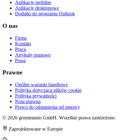
Aplikacje mobilne
Aplikacje desktopowe
Dodatki do programu Outlook
O nas
Firma
Kontakt
Praca
Artykuły prasowe
Prasa
Prawne
Ogólne warunki handlowe
Polityka dotycząca plików cookie
Polityka prywatności
Nota prawna
Prawo do odstąpienia od umowy
© 2026 grommunio GmbH. Wszelkie prawa zastrzeżone.
Zaprojektowane w Europie