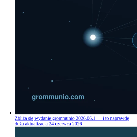
Zbliża się wydanie grommunio 2026.06.1 — i to naprawdę
duża aktualizacja
24 czerwca 2026