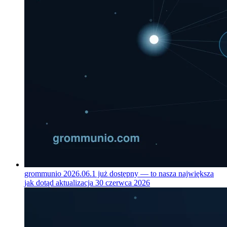
grommunio 2026.06.1 już dostępny — to nasza największa
jak dotąd aktualizacja
30 czerwca 2026