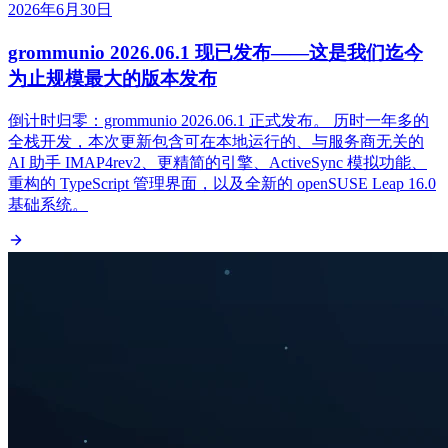
2026年6月30日
grommunio 2026.06.1 现已发布——这是我们迄今
为止规模最大的版本发布
倒计时归零：grommunio 2026.06.1 正式发布。 历时一年多的
全栈开发，本次更新包含可在本地运行的、与服务商无关的
AI 助手 IMAP4rev2、更精简的引擎、ActiveSync 模拟功能、
重构的 TypeScript 管理界面，以及全新的 openSUSE Leap 16.0
基础系统。