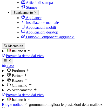
Articoli di stampa
Stampa
Scaricamento
Appliance
Installazione manuale
Applicazioni mobili
Applicazioni desktop
Outlook Componenti aggiuntivi
Ricerca
⌘K
Italiano
it
Provate la demo dal vivo
Casa
Prodotto
Partner
Risorse
Chi siamo
Scaricamento
Provate la demo dal vivo
Italiano
it
Blog e notizie
grommunio migliora le prestazioni della mailbox