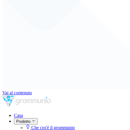
Vai al contenuto
Casa
Prodotto
Che cos'è il grommunio