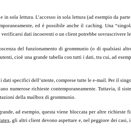
 e in sola lettura. L’accesso in sola lettura (ad esempio da part
emporaneamente, ed è possibile anche il caching. Una “singola 
 verificarsi dati incoerenti o un client potrebbe sovrascrivere l
oscenza del funzionamento di grommunio (o di qualsiasi altr
tenti, cioè una grande tabella con tutti i dati, tra cui, ad esemp
 dati specifici dell’utente, comprese tutte le e-mail. Per il sing
ivano numerose richieste contemporaneamente. Tuttavia, il sistem
estazioni della mailbox di grommunio.
grande, ad esempio, questa viene bloccata per altre richieste f
utex
, gli altri client devono aspettare e, nel peggiore dei casi,