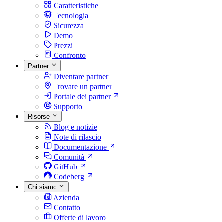
Caratteristiche
Tecnologia
Sicurezza
Demo
Prezzi
Confronto
Partner
Diventare partner
Trovare un partner
Portale dei partner
Supporto
Risorse
Blog e notizie
Note di rilascio
Documentazione
Comunità
GitHub
Codeberg
Chi siamo
Azienda
Contatto
Offerte di lavoro