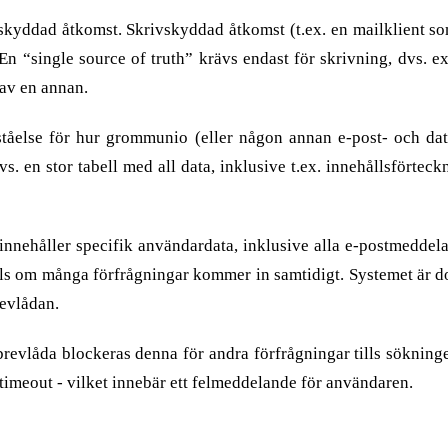
kyddad åtkomst. Skrivskyddad åtkomst (t.ex. en mailklient som
 En “single source of truth” krävs endast för skrivning, dvs. 
 av en annan.
rståelse för hur grommunio (eller någon annan e-post- och d
s. en stor tabell med all data, inklusive t.ex. innehållsförtec
innehåller specifik användardata, inklusive alla e-postmeddel
 om många förfrågningar kommer in samtidigt. Systemet är dock 
revlådan.
revlåda blockeras denna för andra förfrågningar tills sökning
en timeout - vilket innebär ett felmeddelande för användaren.