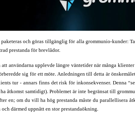
paketeras och göras tillgänglig för alla grommunio-kunder: Ta
trad prestanda för brevlådor.
 att användarna upplevde längre väntetider när många klienter k
förberedde sig för ett möte. Anledningen till detta är önskemål
lients tur - annars finns det risk för inkonsekvenser. Denna “se
ha åtkomst samtidigt). Problemet är inte begränsat till grommun
ter en; om du vill ha hög prestanda måste du parallellisera åt
 och därmed uppnått en stor prestandaökning.
rallellt?