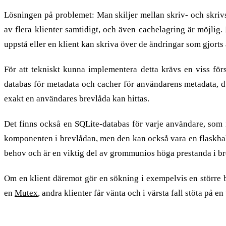
Lösningen på problemet: Man skiljer mellan skriv- och skrivs
av flera klienter samtidigt, och även cachelagring är möjlig.
uppstå eller en klient kan skriva över de ändringar som gjorts
För att tekniskt kunna implementera detta krävs en viss fö
databas för metadata och cacher för användarens metadata, dv
exakt en användares brevlåda kan hittas.
Det finns också en SQLite-databas för varje användare, som 
komponenten i brevlådan, men den kan också vara en flaskhals
behov och är en viktig del av grommunios höga prestanda i b
Om en klient däremot gör en sökning i exempelvis en större b
en
Mutex
, andra klienter får vänta och i värsta fall stöta på 