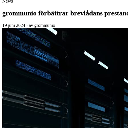
News
grommunio förbättrar brevlådans prestan
19 juni 2024
·
av grommunio