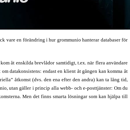
ck vare en förändring i hur grommunio hanterar databaser för
om åt enskilda brevlådor samtidigt, t.ex. när flera användare
et om datakonsistens: endast en klient åt gången kan komma åt
riella” åtkomst (dvs. den ena efter den andra) kan ta lång tid,
io, utan gäller i princip alla webb- och e-posttjänster: Om du
komsterna. Men det finns smarta lösningar som kan hjälpa till