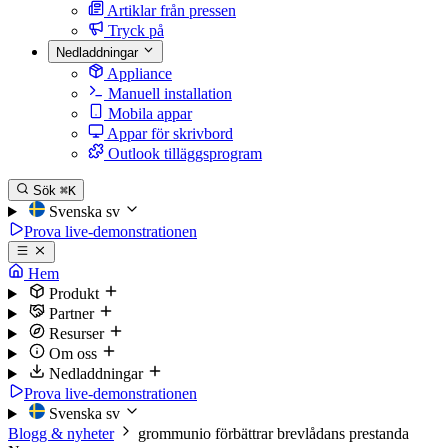
Artiklar från pressen
Tryck på
Nedladdningar
Appliance
Manuell installation
Mobila appar
Appar för skrivbord
Outlook tilläggsprogram
Sök
⌘K
Svenska
sv
Prova live-demonstrationen
Hem
Produkt
Partner
Resurser
Om oss
Nedladdningar
Prova live-demonstrationen
Svenska
sv
Blogg & nyheter
grommunio förbättrar brevlådans prestanda