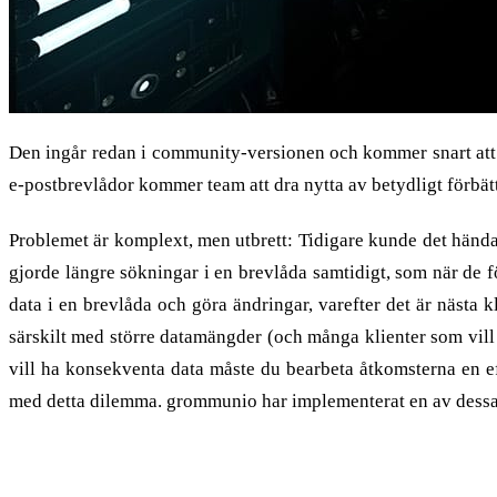
Den ingår redan i community-versionen och kommer snart att 
e-postbrevlådor kommer team att dra nytta av betydligt förbät
Problemet är komplext, men utbrett: Tidigare kunde det hända
gjorde längre sökningar i en brevlåda samtidigt, som när de 
data i en brevlåda och göra ändringar, varefter det är nästa k
särskilt med större datamängder (och många klienter som vill 
vill ha konsekventa data måste du bearbeta åtkomsterna en ef
med detta dilemma. grommunio har implementerat en av dessa
Skriv- och skrivskyddade filer: seriellt eller pa