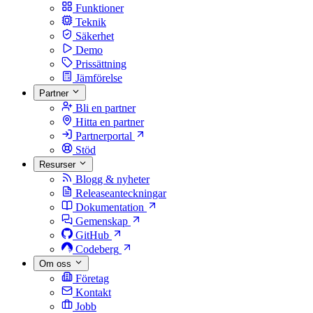
Funktioner
Teknik
Säkerhet
Demo
Prissättning
Jämförelse
Partner
Bli en partner
Hitta en partner
Partnerportal
Stöd
Resurser
Blogg & nyheter
Releaseanteckningar
Dokumentation
Gemenskap
GitHub
Codeberg
Om oss
Företag
Kontakt
Jobb