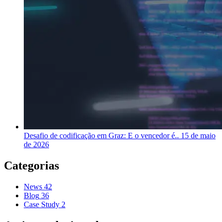
Desafio de codificação em Graz: E o vencedor é..
15 de maio
de 2026
Categorias
News
42
Blog
36
Case Study
2