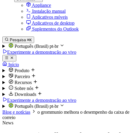
Appliance
Instalação manual
Aplicativos móveis
Aplicativos de desktop
Suplementos do Outlook
Pesquisa
⌘K
Português (Brasil)
pt-br
Experimente a demonstração ao vivo
Início
Produto
Parceiro
Recursos
Sobre nós
Downloads
Experimente a demonstração ao vivo
Português (Brasil)
pt-br
Blog e notícias
o grommunio melhora o desempenho da caixa de
correio
News