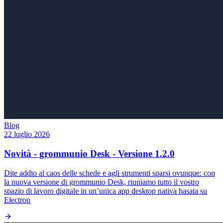
Blog
22 luglio 2026
Novità - grommunio Desk - Versione 1.2.0
Dite addio al caos delle schede e agli strumenti sparsi ovunque: con
la nuova versione di grommunio Desk, riuniamo tutto il vostro
spazio di lavoro digitale in un’unica app desktop nativa basata su
Electron