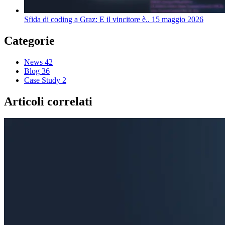
Sfida di coding a Graz: E il vincitore è..
15 maggio 2026
Categorie
News
42
Blog
36
Case Study
2
Articoli correlati