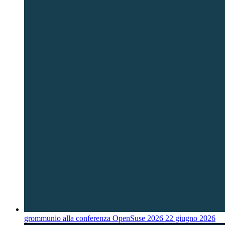
grommunio alla conferenza OpenSuse 2026
22 giugno 2026