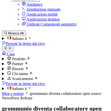
Appliance
Installazione manuale
Applicazioni mobili
Applicazioni desktop
Outlook Componenti aggiuntivi
Ricerca
⌘K
Italiano
it
Provate la demo dal vivo
Casa
Prodotto
Partner
Risorse
Chi siamo
Scaricamento
Provate la demo dal vivo
Italiano
it
Blog e notizie
grommunio diventa collaboratore open source
News
Press Release
grommunio diventa collaboratore open