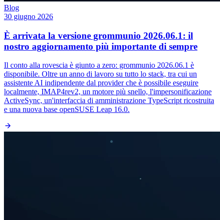
Blog
30 giugno 2026
È arrivata la versione grommunio 2026.06.1: il
nostro aggiornamento più importante di sempre
Il conto alla rovescia è giunto a zero: grommunio 2026.06.1 è
disponibile. Oltre un anno di lavoro su tutto lo stack, tra cui un
assistente AI indipendente dal provider che è possibile eseguire
localmente, IMAP4rev2, un motore più snello, l'impersonificazione
ActiveSync, un'interfaccia di amministrazione TypeScript ricostruita
e una nuova base openSUSE Leap 16.0.