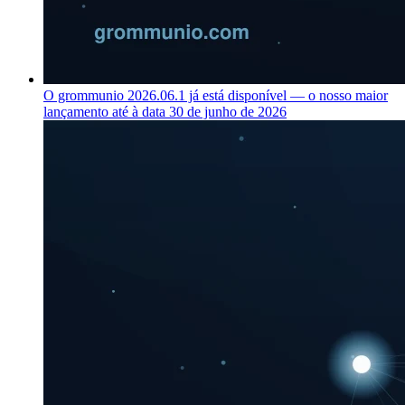
O grommunio 2026.06.1 já está disponível — o nosso maior
lançamento até à data
30 de junho de 2026