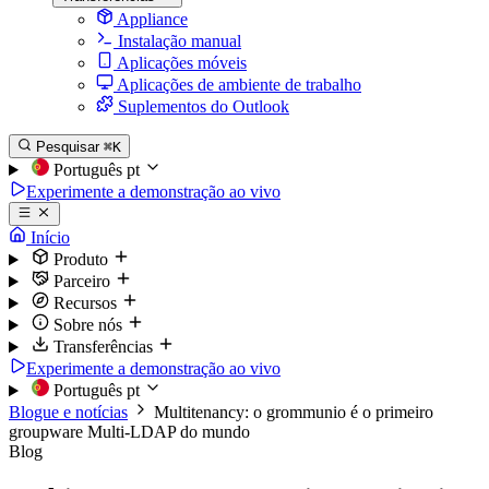
Appliance
Instalação manual
Aplicações móveis
Aplicações de ambiente de trabalho
Suplementos do Outlook
Pesquisar
⌘K
Português
pt
Experimente a demonstração ao vivo
Início
Produto
Parceiro
Recursos
Sobre nós
Transferências
Experimente a demonstração ao vivo
Português
pt
Blogue e notícias
Multitenancy: o grommunio é o primeiro
groupware Multi-LDAP do mundo
Blog