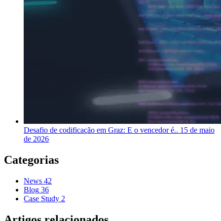
Desafio de codificação em Graz: E o vencedor é..
15 de maio
de 2026
Categorias
News
42
Blog
36
Case Study
2
Artigos relacionados