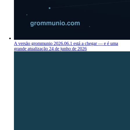
A versão grommunio 2026.06.1 está a chegar — e é uma
grande atualização
24 de junho de 2026