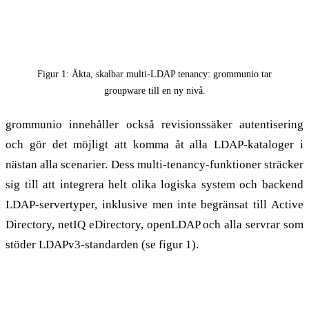
Figur 1: Äkta, skalbar multi-LDAP tenancy: grommunio tar
groupware till en ny nivå.
grommunio innehåller också revisionssäker autentisering
och gör det möjligt att komma åt alla LDAP-kataloger i
nästan alla scenarier. Dess multi-tenancy-funktioner sträcker
sig till att integrera helt olika logiska system och backend
LDAP-servertyper, inklusive men inte begränsat till Active
Directory, netIQ eDirectory, openLDAP och alla servrar som
stöder LDAPv3-standarden (se figur 1).
Den mest mångsidiga groupware-lösningen på
marknaden