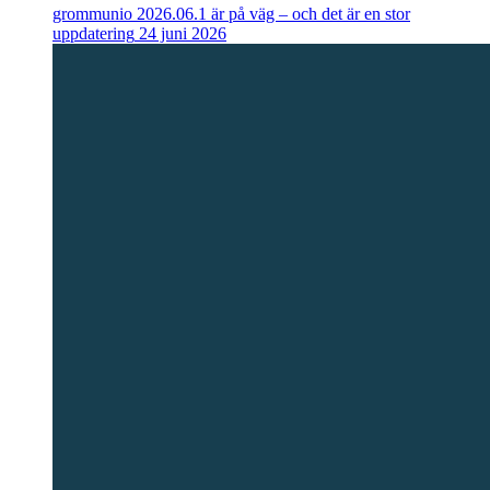
grommunio 2026.06.1 är på väg – och det är en stor
uppdatering
24 juni 2026