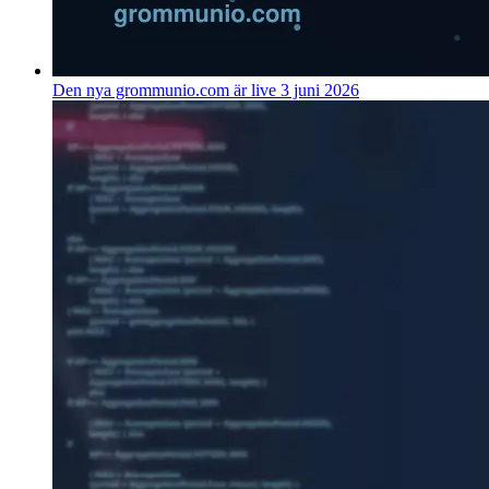
Den nya grommunio.com är live
3 juni 2026