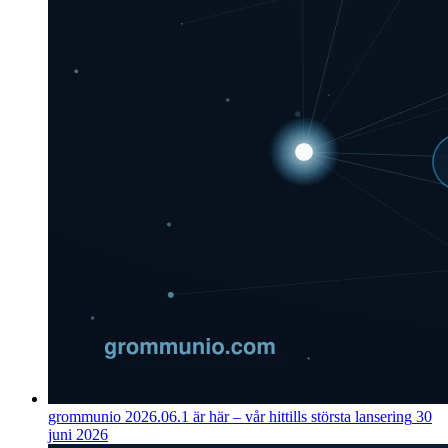
grommunio 2026.06.1 är här – vår hittills största lansering
30
juni 2026