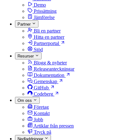
Demo
Prissättning
Jämförelse
Partner
Bli en partner
Hitta en partner
Partnerportal
Stöd
Resurser
Blogg & nyheter
Releaseanteckningar
Dokumentation
Gemenskap
GitHub
Codeberg
Om oss
Företag
Kontakt
Jobb
Artiklar från pressen
Tryck på
Nedladdningar