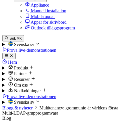
Appliance
Manuell installation
Mobila appar
Appar för skrivbord
Outlook tilläggsprogram
Sök
⌘K
Svenska
sv
Prova live-demonstrationen
Hem
Produkt
Partner
Resurser
Om oss
Nedladdningar
Prova live-demonstrationen
Svenska
sv
Blogg & nyheter
Multitenancy: grommunio är världens första
Multi-LDAP-grupprogramvara
Blog