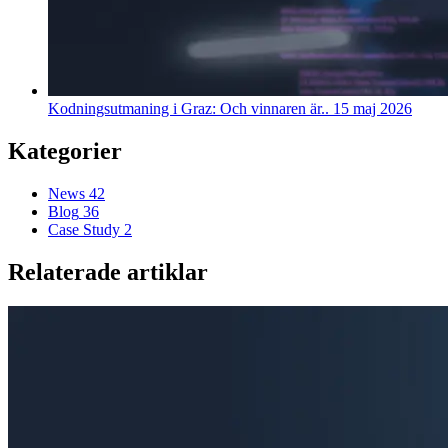
Kodningsutmaning i Graz: Och vinnaren är..
15 maj 2026
Kategorier
News
42
Blog
36
Case Study
2
Relaterade artiklar