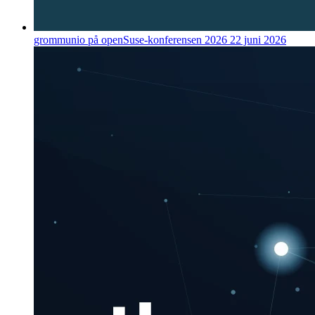
grommunio på openSuse-konferensen 2026
22 juni 2026