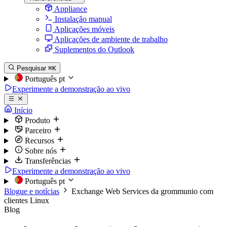
Appliance
Instalação manual
Aplicações móveis
Aplicações de ambiente de trabalho
Suplementos do Outlook
Pesquisar
⌘K
Português
pt
Experimente a demonstração ao vivo
Início
Produto
Parceiro
Recursos
Sobre nós
Transferências
Experimente a demonstração ao vivo
Português
pt
Blogue e notícias
Exchange Web Services da grommunio com
clientes Linux
Blog