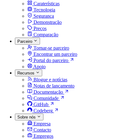
Caraterísticas
Tecnologia
Segurança
Demonstração
Preços
Comparação
Parceiro
Tornar-se parceiro
Encontrar um parceiro
Portal do parceiro
Apoio
Recursos
Blogue e notícias
Notas de lançamento
Documentação
Comunidade
GitHub
Codeberg
Sobre nós
Empresa
Contacto
Empregos