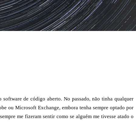
imeiros anos - com hardware não suportado ou projectos de
sando Linux e Open Source, não tive que me preocupar com
erto, especialmente desde que as distribuições de ambiente
o.
o software de código aberto. No passado, não tinha qualquer
dobe ou Microsoft Exchange, embora tenha sempre optado por
s sempre me fizeram sentir como se alguém me tivesse atado o