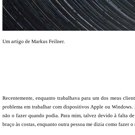
Um artigo de Markus Feilner.
Como utilizador de Linux e de Software de Código Aberto 
software parados. Mas os benefícios sempre superaram os
vírus, ransomware ou corporações tomando decisões estranh
de trabalho Linux e as alternativas de código aberto que p
Recentemente, enquanto trabalhava para um dos meus cliente
problema em trabalhar com dispositivos Apple ou Windows. 
não o fazer quando podia. Para mim, talvez devido à falta d
braço às costas, enquanto outra pessoa me dizia como fazer o