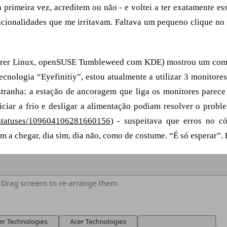
la primeira vez, acreditem ou não - e voltei a ter exatamente e
cionalidades que me irritavam. Faltava um pequeno clique no 
rrer Linux, openSUSE Tumbleweed com KDE) mostrou um compo
ecnologia “Eyefinitiy”, estou atualmente a utilizar 3 monitore
stranha: a estação de ancoragem que liga os monitores parec
iciar a frio e desligar a alimentação podiam resolver o prob
/statuses/109604106281660156
) - suspeitava que erros no 
m a chegar, dia sim, dia não, como de costume. “É só esperar”. 