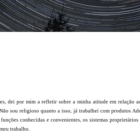
(OSS) desde 1994, vi tempos difíceis, especialmente nos pr
 problemas. Em 30 anos de trabalho profissional em TI, u
as. Mas há mais boas razões para atualizar para o código ab
odem substituir as soluções proprietárias amadureceram tant
s, dei por mim a refletir sobre a minha atitude em relação a
Não sou religioso quanto a isso, já trabalhei com produtos A
e funções conhecidas e convenientes, os sistemas proprietário
 meu trabalho.