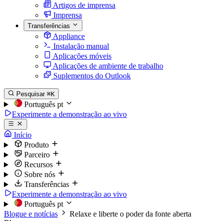
Artigos de imprensa
Imprensa
Transferências
Appliance
Instalação manual
Aplicações móveis
Aplicações de ambiente de trabalho
Suplementos do Outlook
Pesquisar
⌘K
Português
pt
Experimente a demonstração ao vivo
Início
Produto
Parceiro
Recursos
Sobre nós
Transferências
Experimente a demonstração ao vivo
Português
pt
Blogue e notícias
Relaxe e liberte o poder da fonte aberta