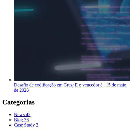
Desafio de codificação em Graz: E o vencedor é..
15 de maio
de 2026
Categorias
News
42
Blog
36
Case Study
2