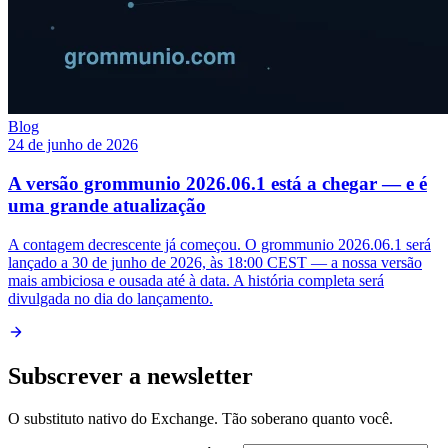
Blog
24 de junho de 2026
A versão grommunio 2026.06.1 está a chegar — e é
uma grande atualização
A contagem decrescente já começou. O grommunio 2026.06.1 será
lançado a 30 de junho de 2026, às 18:00 CEST — a nossa versão
mais ambiciosa e ousada até à data. A história completa será
divulgada no dia do lançamento.
Subscrever a newsletter
O substituto nativo do Exchange. Tão soberano quanto você.