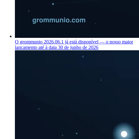
O grommunio 2026.06.1 já está disponível — o nosso maior
lançamento até à data
30 de junho de 2026