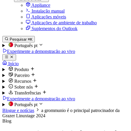
Appliance
Instalação manual
Aplicações móveis
Aplicações de ambiente de trabalho
Suplementos do Outlook
Pesquisar
⌘K
Português
pt
Experimente a demonstração ao vivo
Início
Produto
Parceiro
Recursos
Sobre nós
Transferências
Experimente a demonstração ao vivo
Português
pt
Blogue e notícias
a grommunio é o principal patrocinador da
Grazer Linuxtage 2024
Blog