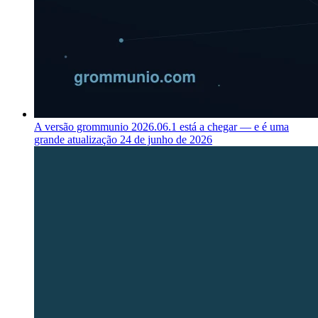
A versão grommunio 2026.06.1 está a chegar — e é uma
grande atualização
24 de junho de 2026