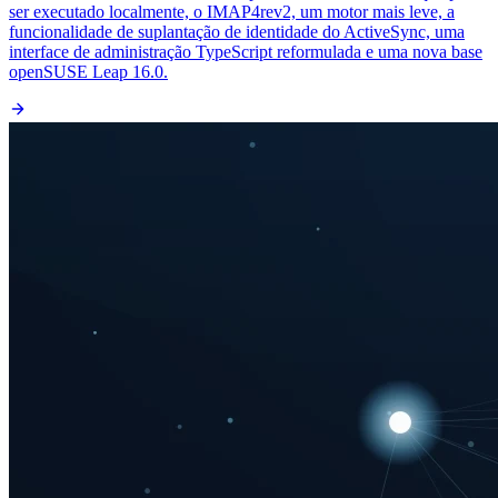
ser executado localmente, o IMAP4rev2, um motor mais leve, a
funcionalidade de suplantação de identidade do ActiveSync, uma
interface de administração TypeScript reformulada e uma nova base
openSUSE Leap 16.0.