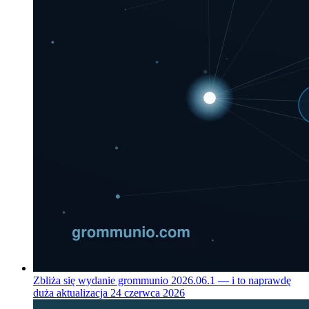
Zbliża się wydanie grommunio 2026.06.1 — i to naprawdę
duża aktualizacja
24 czerwca 2026