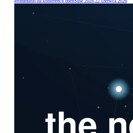
grommunio na konferencji openSuse 2026
22 czerwca 2026