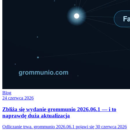
Blog
24 czerwca 2026
Zbliża się wydanie grommunio 2026.06.1 — i to
naprawdę duża aktualizacja
Odliczanie trwa. grommunio 2026.06.1 pojawi się 30 czerwca 2026