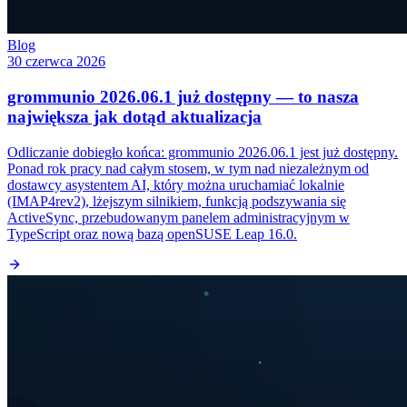
Blog
30 czerwca 2026
grommunio 2026.06.1 już dostępny — to nasza
największa jak dotąd aktualizacja
Odliczanie dobiegło końca: grommunio 2026.06.1 jest już dostępny.
Ponad rok pracy nad całym stosem, w tym nad niezależnym od
dostawcy asystentem AI, który można uruchamiać lokalnie
(IMAP4rev2), lżejszym silnikiem, funkcją podszywania się
ActiveSync, przebudowanym panelem administracyjnym w
TypeScript oraz nową bazą openSUSE Leap 16.0.