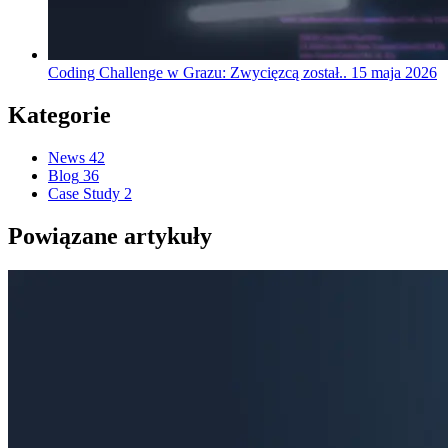
Coding Challenge w Grazu: Zwycięzcą został..
15 maja 2026
Kategorie
News
42
Blog
36
Case Study
2
Powiązane artykuły