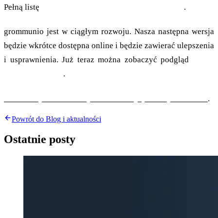
Pełną listę
naszych partnerów można znaleźć tutaj
.
grommunio jest w ciągłym rozwoju. Nasza następna wersja
będzie wkrótce dostępna online i będzie zawierać ulepszenia
i usprawnienia. Już teraz można zobaczyć podgląd
nowej
funkcji biurowej
.
W celu uzyskania dalszych informacji prosimy o kontakt
.
Powrót do Blog i aktualności
Ostatnie posty