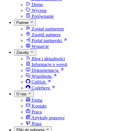
Demo
Wycena
Porównanie
Partner
Zostań partnerem
Znajdź partnera
Portal partnerski
Wsparcie
Zasoby
Blog i aktualności
Informacje o wersji
Dokumentacja
Wspólnota
GitHub
Codeberg
O nas
Firma
Kontakt
Praca
Artykuły prasowe
Prasa
Pliki do pobrania