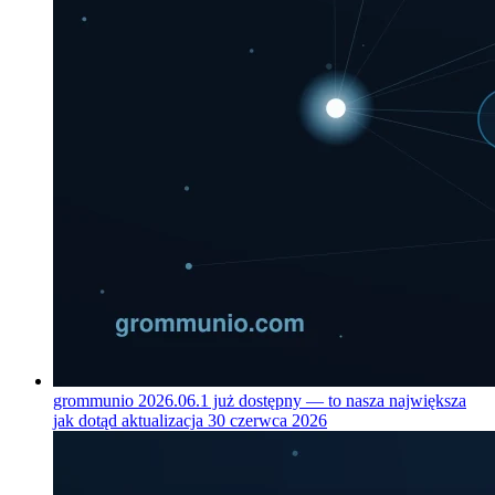
grommunio 2026.06.1 już dostępny — to nasza największa
jak dotąd aktualizacja
30 czerwca 2026