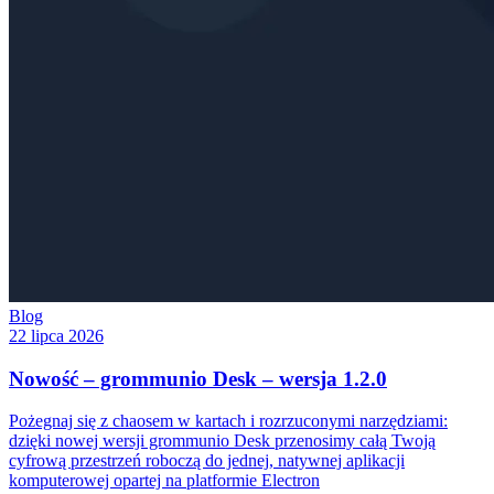
Blog
22 lipca 2026
Nowość – grommunio Desk – wersja 1.2.0
Pożegnaj się z chaosem w kartach i rozrzuconymi narzędziami:
dzięki nowej wersji grommunio Desk przenosimy całą Twoją
cyfrową przestrzeń roboczą do jednej, natywnej aplikacji
komputerowej opartej na platformie Electron