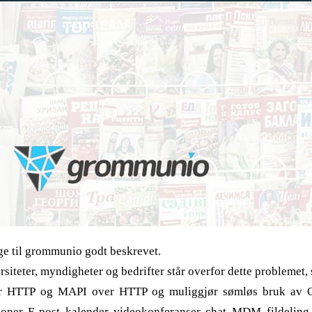
ge til grommunio godt beskrevet.
rsiteter, myndigheter og bedrifter står overfor dette problemet,
r HTTP og MAPI over HTTP og muliggjør sømløs bruk av Out
oner. E-post, kalender, videokonferanser, chat, MDM, fildeling