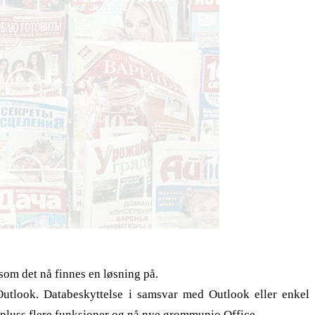
 som det nå finnes en løsning på.
look. Databeskyttelse i samsvar med Outlook eller enkel
 pluss flere funksjoner og nå nye grommunio Office.