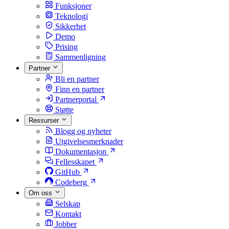
Funksjoner
Teknologi
Sikkerhet
Demo
Prising
Sammenligning
Partner
Bli en partner
Finn en partner
Partnerportal
Støtte
Ressurser
Blogg og nyheter
Utgivelsesmerknader
Dokumentasjon
Fellesskapet
GitHub
Codeberg
Om oss
Selskap
Kontakt
Jobber