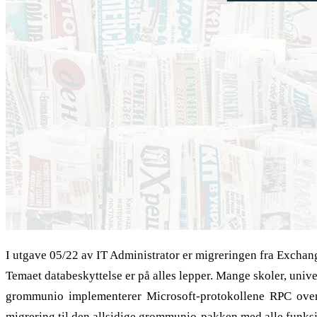
I utgave 05/22 av IT Administrator er migreringen fra Exchan
Temaet databeskyttelse er på alles lepper. Mange skoler, unive
grommunio implementerer Microsoft-protokollene RPC ove
migrering til den allsidige grommunio-pakken med alle funksj