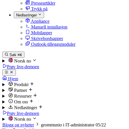
Presseartikler
Trykk på
Nedlastinger
Appliance
Manuell installasjon
Mobilapper
Skrivebordsapper
Outlook-tilleggsmoduler
Søk
⌘K
Norsk
no
Prøv live-demoen
Hjem
Produkt
Partner
Ressurser
Om oss
Nedlastinger
Prøv live-demoen
Norsk
no
Blogg og nyheter
grommunio i IT-administrator 05/22