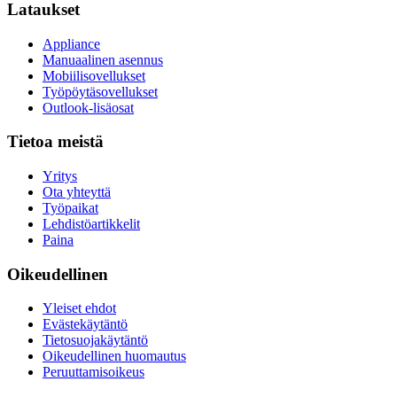
Lataukset
Appliance
Manuaalinen asennus
Mobiilisovellukset
Työpöytäsovellukset
Outlook-lisäosat
Tietoa meistä
Yritys
Ota yhteyttä
Työpaikat
Lehdistöartikkelit
Paina
Oikeudellinen
Yleiset ehdot
Evästekäytäntö
Tietosuojakäytäntö
Oikeudellinen huomautus
Peruuttamisoikeus