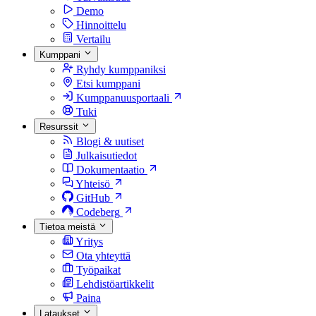
Demo
Hinnoittelu
Vertailu
Kumppani
Ryhdy kumppaniksi
Etsi kumppani
Kumppanuusportaali
Tuki
Resurssit
Blogi & uutiset
Julkaisutiedot
Dokumentaatio
Yhteisö
GitHub
Codeberg
Tietoa meistä
Yritys
Ota yhteyttä
Työpaikat
Lehdistöartikkelit
Paina
Lataukset