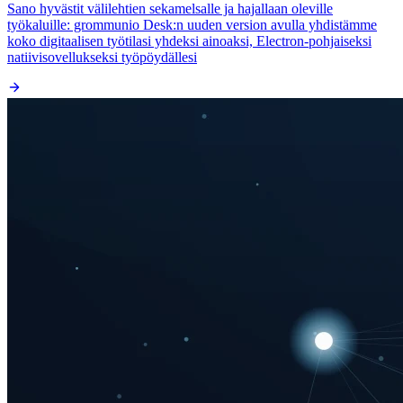
Sano hyvästit välilehtien sekamelsalle ja hajallaan oleville
työkaluille: grommunio Desk:n uuden version avulla yhdistämme
koko digitaalisen työtilasi yhdeksi ainoaksi, Electron-pohjaiseksi
natiivisovellukseksi työpöydällesi