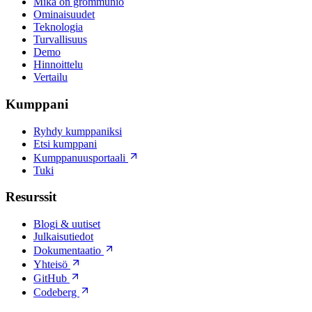
Mikä on grommunio
Ominaisuudet
Teknologia
Turvallisuus
Demo
Hinnoittelu
Vertailu
Kumppani
Ryhdy kumppaniksi
Etsi kumppani
Kumppanuusportaali
Tuki
Resurssit
Blogi & uutiset
Julkaisutiedot
Dokumentaatio
Yhteisö
GitHub
Codeberg