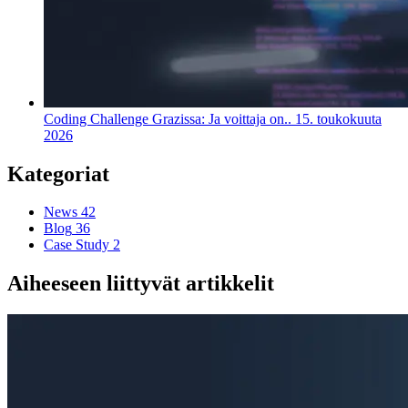
Coding Challenge Grazissa: Ja voittaja on..
15. toukokuuta
2026
Kategoriat
News
42
Blog
36
Case Study
2
Aiheeseen liittyvät artikkelit