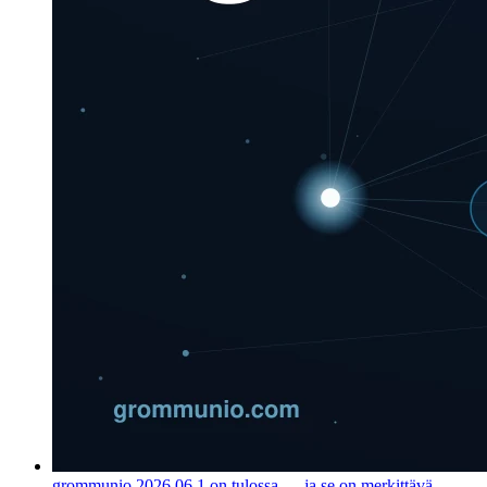
grommunio 2026.06.1 on tulossa — ja se on merkittävä