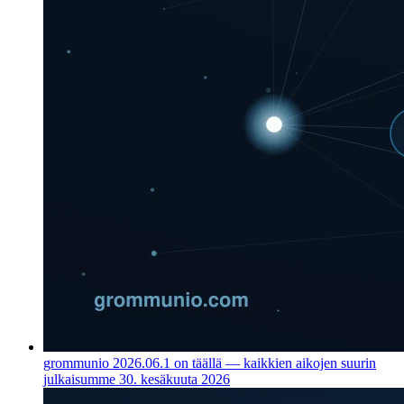
grommunio 2026.06.1 on täällä — kaikkien aikojen suurin
julkaisumme
30. kesäkuuta 2026