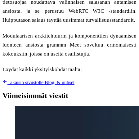
tietosuojaa noudattava valinnaisen salasanan antamisen
ansiosta, ja se perustuu WebRTC W3C -standardiin.
Huipputason salaus täyttää uusimmat turvallisuusstandardit.
Modulaarisen arkkitehtuurin ja komponenttien dynaamisen
luonteen ansiosta grammm Meet soveltuu erinomaisesti
kokouksiin, joissa on useita osallistujia.
Löydät kaikki yksityiskohdat täältä:
grammm Meet
Takaisin sivustolle Blogi & uutiset
Viimeisimmät viestit