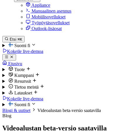
Appliance
Manuaalinen asennus
Mobiilisovellukset
Työpöytäsovellukset
Outlook-lisäosat
Etsi
⌘K
Suomi
fi
Kokeile live-demoa
Etusivu
Tuote
Kumppani
Resurssit
Tietoa meistä
Lataukset
Kokeile live-demoa
Suomi
fi
Blogi & uutiset
Videoalustan beta-versio saatavilla
Blog
Videoalustan beta-versio saatavilla