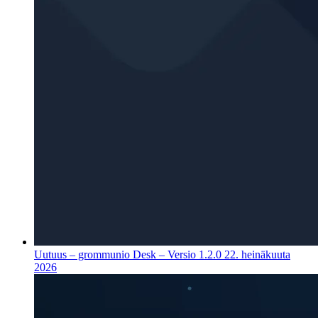
Uutuus – grommunio Desk – Versio 1.2.0
22. heinäkuuta
2026