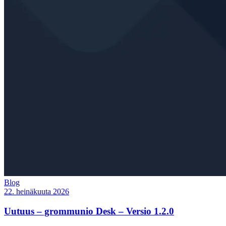
Blog
22. heinäkuuta 2026
Uutuus – grommunio Desk – Versio 1.2.0