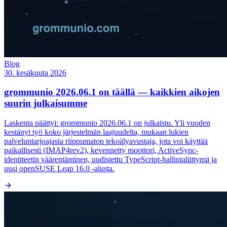
Blog
30. kesäkuuta 2026
grommunio 2026.06.1 on täällä — kaikkien aikojen
suurin julkaisumme
Laskenta päättyi: grommunio 2026.06.1 on julkaistu. Yli vuoden
kestänyt työ koko järjestelmän laajuudelta, mukaan lukien
palveluntarjoajasta riippumaton tekoälyavustaja, jota voi käyttää
paikallisesti (IMAP4rev2), kevennetty moottori, ActiveSync-
identiteetin väärentäminen, uudistettu TypeScript-hallintaliittymä ja
uusi openSUSE Leap 16.0 -alusta.