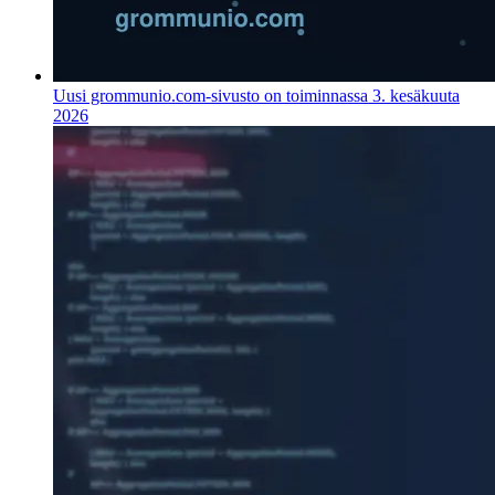
Uusi grommunio.com-sivusto on toiminnassa
3. kesäkuuta
2026