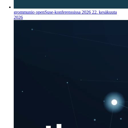
grommunio openSuse-konferenssissa 2026
22. kesäkuuta
2026