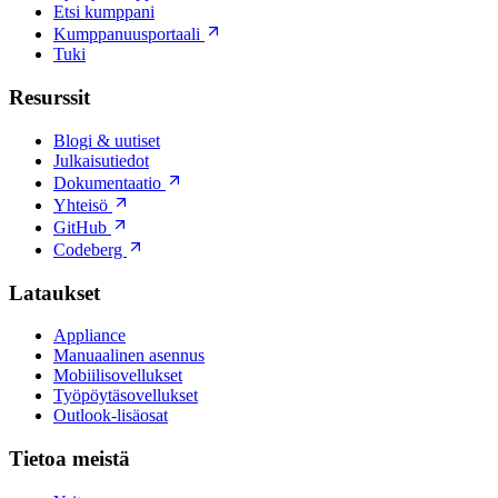
Etsi kumppani
Kumppanuusportaali
Tuki
Resurssit
Blogi & uutiset
Julkaisutiedot
Dokumentaatio
Yhteisö
GitHub
Codeberg
Lataukset
Appliance
Manuaalinen asennus
Mobiilisovellukset
Työpöytäsovellukset
Outlook-lisäosat
Tietoa meistä