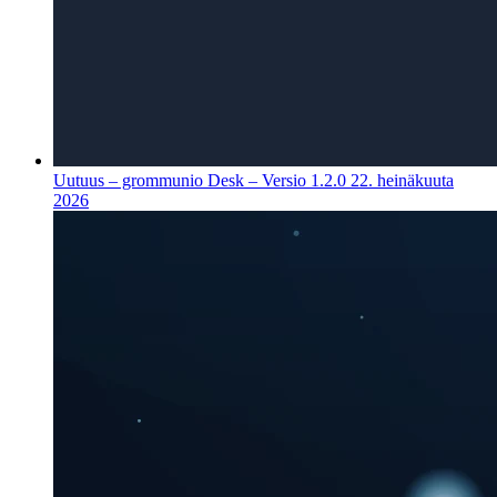
Uutuus – grommunio Desk – Versio 1.2.0
22. heinäkuuta
2026