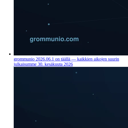
grommunio 2026.06.1 on täällä — kaikkien aikojen suurin
julkaisumme
30. kesäkuuta 2026