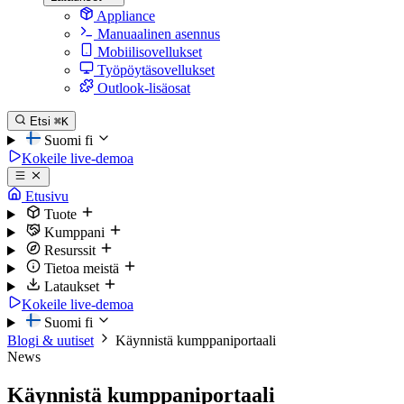
Appliance
Manuaalinen asennus
Mobiilisovellukset
Työpöytäsovellukset
Outlook-lisäosat
Etsi
⌘K
Suomi
fi
Kokeile live-demoa
Etusivu
Tuote
Kumppani
Resurssit
Tietoa meistä
Lataukset
Kokeile live-demoa
Suomi
fi
Blogi & uutiset
Käynnistä kumppaniportaali
News
Käynnistä kumppaniportaali