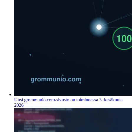
Uusi grommunio.com-sivusto on toiminnassa
3. kesäkuuta
2026