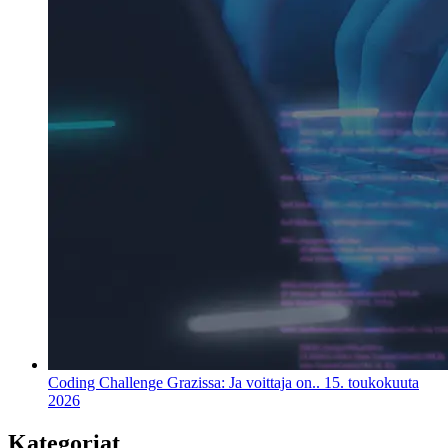
Coding Challenge Grazissa: Ja voittaja on..
15. toukokuuta
2026
Kategoriat