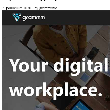
7. joulukuuta 2020
·
by grommunio