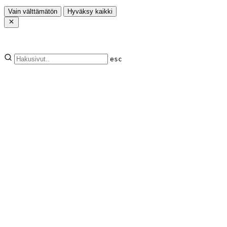
Vain välttämätön
Hyväksy kaikki
esc