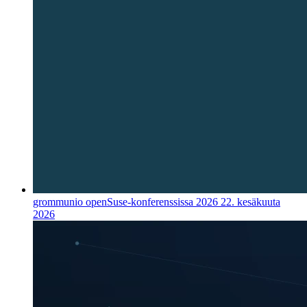
grommunio openSuse-konferenssissa 2026
22. kesäkuuta
2026