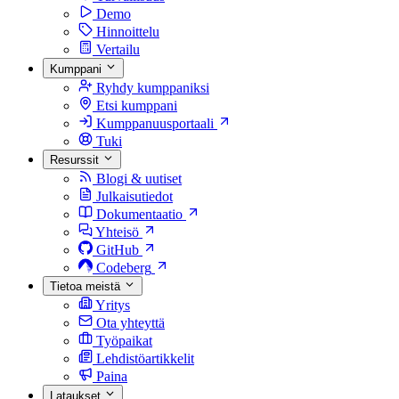
Demo
Hinnoittelu
Vertailu
Kumppani
Ryhdy kumppaniksi
Etsi kumppani
Kumppanuusportaali
Tuki
Resurssit
Blogi & uutiset
Julkaisutiedot
Dokumentaatio
Yhteisö
GitHub
Codeberg
Tietoa meistä
Yritys
Ota yhteyttä
Työpaikat
Lehdistöartikkelit
Paina
Lataukset