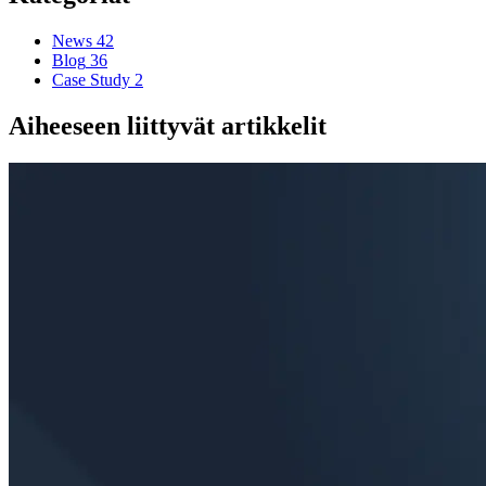
News
42
Blog
36
Case Study
2
Aiheeseen liittyvät artikkelit