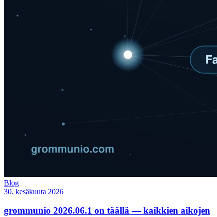
Blog
30. kesäkuuta 2026
grommunio 2026.06.1 on täällä — kaikkien aikojen