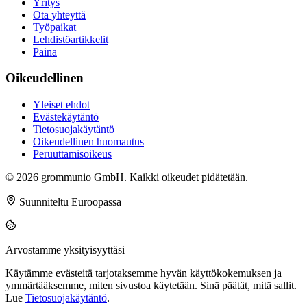
Yritys
Ota yhteyttä
Työpaikat
Lehdistöartikkelit
Paina
Oikeudellinen
Yleiset ehdot
Evästekäytäntö
Tietosuojakäytäntö
Oikeudellinen huomautus
Peruuttamisoikeus
© 2026 grommunio GmbH. Kaikki oikeudet pidätetään.
Suunniteltu Euroopassa
Arvostamme yksityisyyttäsi
Käytämme evästeitä tarjotaksemme hyvän käyttökokemuksen ja
ymmärtääksemme, miten sivustoa käytetään. Sinä päätät, mitä sallit.
Lue
Tietosuojakäytäntö
.