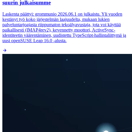
suurin julkaisumme
Laskenta päättyi: grommunio 2026.06.1 on julkaistu. Yli vuoden
kestänyt työ koko järjestelmän laajuudelta, mukaan lukien
palveluntarjoajasta riippumaton tekoälyavustaja, jota voi käyttää
paikallisesti (IMAP4rev2), kevennetty moottori, ActiveSync-
identiteetin väärentäminen, uudistettu TypeScript-hallintaliittymä ja
uusi openSUSE Leap 16.0 -alusta.