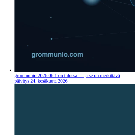
grommunio 2026.06.1 on tulossa — ja se on merkittävä
päivitys
24. kesäkuuta 2026