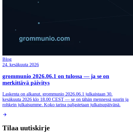
Blog
24. kesäkuuta 2026
grommunio 2026.06.1 on tulossa — ja se on
merkittävä päivitys
Laskenta on alkanut. grommunio 2026.06.1 julkaistaan 30.
kesäkuuta 2026 klo 18.00 CEST — se on tähän mennessä suurin ja
rohkein julkaisumme. Koko tarina paljastetaan julkaisupäivänä.
Tilaa uutiskirje