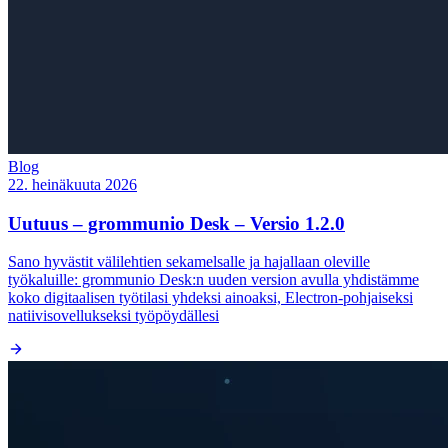
Blog
22. heinäkuuta 2026
Uutuus – grommunio Desk – Versio 1.2.0
Sano hyvästit välilehtien sekamelsalle ja hajallaan oleville
työkaluille: grommunio Desk:n uuden version avulla yhdistämme
koko digitaalisen työtilasi yhdeksi ainoaksi, Electron-pohjaiseksi
natiivisovellukseksi työpöydällesi