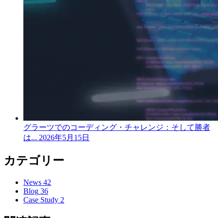
グラーツでのコーディング・チャレンジ：そして勝者
は...
2026年5月15日
カテゴリー
News
42
Blog
36
Case Study
2