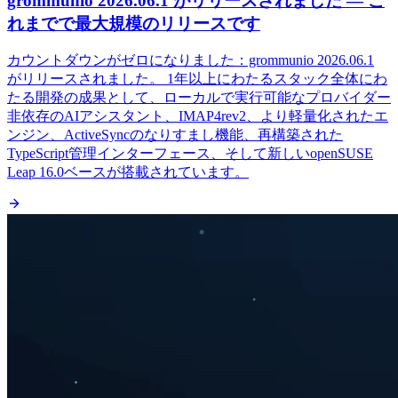
grommunio 2026.06.1 がリリースされました — こ
れまでで最大規模のリリースです
カウントダウンがゼロになりました：grommunio 2026.06.1
がリリースされました。 1年以上にわたるスタック全体にわ
たる開発の成果として、ローカルで実行可能なプロバイダー
非依存のAIアシスタント、IMAP4rev2、より軽量化されたエ
ンジン、ActiveSyncのなりすまし機能、再構築された
TypeScript管理インターフェース、そして新しいopenSUSE
Leap 16.0ベースが搭載されています。