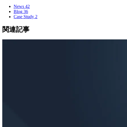
News
42
Blog
36
Case Study
2
関連記事