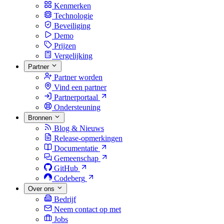
Kenmerken
Technologie
Beveiliging
Demo
Prijzen
Vergelijking
Partner
Partner worden
Vind een partner
Partnerportaal
Ondersteuning
Bronnen
Blog & Nieuws
Release-opmerkingen
Documentatie
Gemeenschap
GitHub
Codeberg
Over ons
Bedrijf
Neem contact op met
Jobs