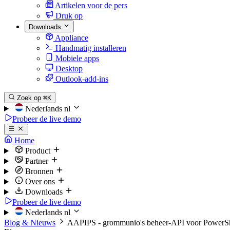
Artikelen voor de pers
Druk op
Downloads
Appliance
Handmatig installeren
Mobiele apps
Desktop
Outlook-add-ins
Zoek op
⌘K
Nederlands
nl
Probeer de live demo
Home
Product
Partner
Bronnen
Over ons
Downloads
Probeer de live demo
Nederlands
nl
Blog & Nieuws
AAPIPS - grommunio's beheer-API voor PowerSh