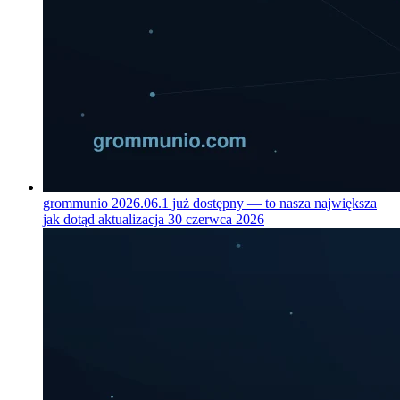
grommunio 2026.06.1 już dostępny — to nasza największa
jak dotąd aktualizacja
30 czerwca 2026