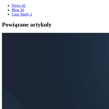
News
42
Blog
36
Case Study
2
Powiązane artykuły