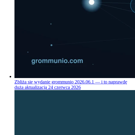
Zbliża się wydanie grommunio 2026.06.1 — i to naprawdę
duża aktualizacja
24 czerwca 2026