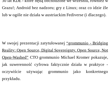
30 lat KDE - które będą obchodzone we wrześniu, również w
Grazu!; Android bez nadzoru; gry z Linux; oraz co idzie źle
lub w ogóle nie działa w austriackim Fediverse (i dlaczego).
grommunio: Open Source Rzeczywistość
W swojej prezentacji zatytułowanej
“grommunio - Bridging
Reality: Open Source, Digital Sovereignty. Open Source, Not
Open-Washed”
CTO grommunio Michael Kromer pokazuje,
jak suwerenność cyfrowa faktycznie działa w praktyce -
oczywiście używając grommunio jako konkretnego
przykładu.
”grommunio to prawdziwy open source, a nie
tylko dodatek do niego!”