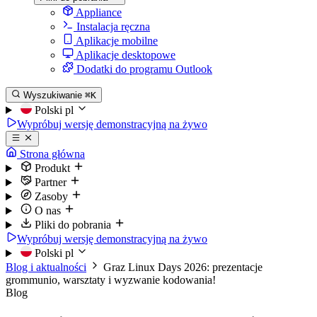
Appliance
Instalacja ręczna
Aplikacje mobilne
Aplikacje desktopowe
Dodatki do programu Outlook
Wyszukiwanie
⌘K
Polski
pl
Wypróbuj wersję demonstracyjną na żywo
Strona główna
Produkt
Partner
Zasoby
O nas
Pliki do pobrania
Wypróbuj wersję demonstracyjną na żywo
Polski
pl
Blog i aktualności
Graz Linux Days 2026: prezentacje
grommunio, warsztaty i wyzwanie kodowania!
Blog