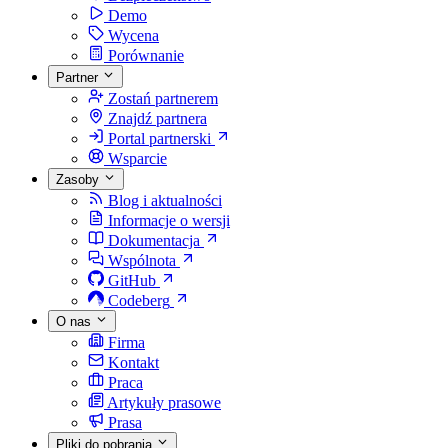
Demo
Wycena
Porównanie
Partner
Zostań partnerem
Znajdź partnera
Portal partnerski
Wsparcie
Zasoby
Blog i aktualności
Informacje o wersji
Dokumentacja
Wspólnota
GitHub
Codeberg
O nas
Firma
Kontakt
Praca
Artykuły prasowe
Prasa
Pliki do pobrania