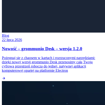
Blog
22 lipca 2026
Nowość – grommunio Desk – wersja 1.2.0
Pożegnaj się z chaosem w kartach i rozrzuconymi narzędziami:
dzięki nowej wersji grommunio Desk przenosimy całą Twoją
cyfrową przestrzeń roboczą do jednej, natywnej aplikacji
komputerowej opartej na platformie Electron