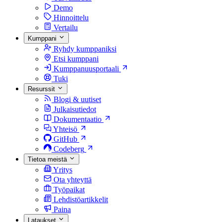
Demo
Hinnoittelu
Vertailu
Kumppani
Ryhdy kumppaniksi
Etsi kumppani
Kumppanuusportaali
Tuki
Resurssit
Blogi & uutiset
Julkaisutiedot
Dokumentaatio
Yhteisö
GitHub
Codeberg
Tietoa meistä
Yritys
Ota yhteyttä
Työpaikat
Lehdistöartikkelit
Paina
Lataukset