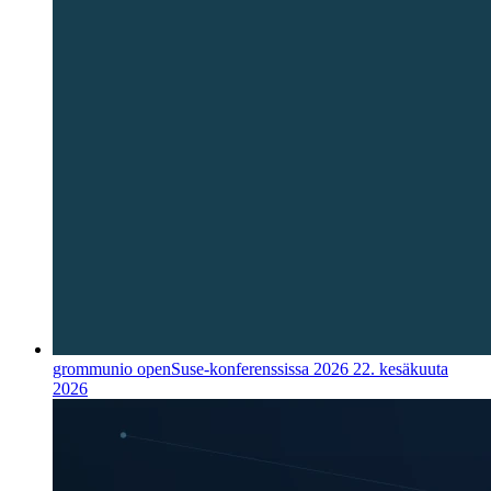
grommunio openSuse-konferenssissa 2026
22. kesäkuuta
2026