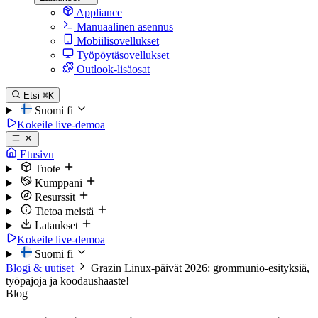
Appliance
Manuaalinen asennus
Mobiilisovellukset
Työpöytäsovellukset
Outlook-lisäosat
Etsi
⌘K
Suomi
fi
Kokeile live-demoa
Etusivu
Tuote
Kumppani
Resurssit
Tietoa meistä
Lataukset
Kokeile live-demoa
Suomi
fi
Blogi & uutiset
Grazin Linux-päivät 2026: grommunio-esityksiä,
työpajoja ja koodaushaaste!
Blog