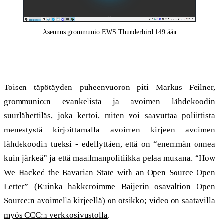
Video
Asennus grommunio EWS Thunderbird 149:ään
”Hakkerointi Open Source-kirjeillä”
Toisen täpötäyden puheenvuoron piti Markus Feilner,
grommunio:n evankelista ja avoimen lähdekoodin
suurlähettiläs, joka kertoi, miten voi saavuttaa poliittista
menestystä kirjoittamalla avoimen kirjeen avoimen
lähdekoodin tueksi - edellyttäen, että on “enemmän onnea
kuin järkeä” ja että maailmanpolitiikka pelaa mukana. “How
We Hacked the Bavarian State with an Open Source Open
Letter” (Kuinka hakkeroimme Baijerin osavaltion Open
Source:n avoimella kirjeellä) on otsikko;
video on saatavilla
myös CCC:n verkkosivustolla
.