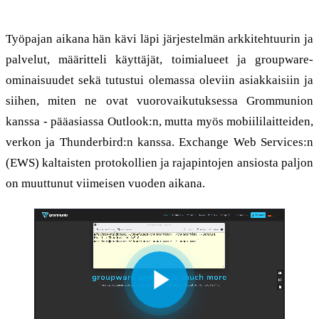
Mahdollinen ennätys: neljän tunnin työpaja
Työpajan aikana hän kävi läpi järjestelmän arkkitehtuurin ja
palvelut, määritteli käyttäjät, toimialueet ja groupware-
ominaisuudet sekä tutustui olemassa oleviin asiakkaisiin ja
siihen, miten ne ovat vuorovaikutuksessa Grommunion
kanssa - pääasiassa Outlook:n, mutta myös mobiililaitteiden,
verkon ja Thunderbird:n kanssa. Exchange Web Services:n
(EWS) kaltaisten protokollien ja rajapintojen ansiosta paljon
on muuttunut viimeisen vuoden aikana.
Play