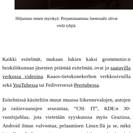
Hiljaisuus ennen myrskyä: Perjantaiaamuna luentosalit olivat
vielä tyhjiä.
Kaksi puhetta ja pitkä työpaja
Kaikki esitelmät, mukaan lukien kaksi grommunio:n
henkilökunnan jäsenten pitämää esitelmää, ovat jo
saatavilla
verkossa videoina
Kaaos-tietokonekerhon verkkosivuilla
sekä
YouTubessa
tai Fediversessä
Peertubessa
.
Esitelmissä käsiteltiin muun muassa liikennevalojen, autojen
ja raitiovaunujen seurantaa, “CSI: IT”, KDE:n 30-
vuotisjuhlaa, jota vietetään syyskuussa myös Grazissa,
Android ilman valvontaa, pelaaminen Linux:llä ja se, mikä