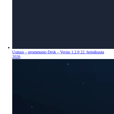
Uutuus – grommunio Desk – Versio 1.2.0
22. heinäkuuta
2026