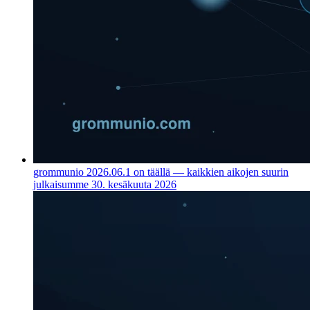
grommunio 2026.06.1 on täällä — kaikkien aikojen suurin
julkaisumme
30. kesäkuuta 2026