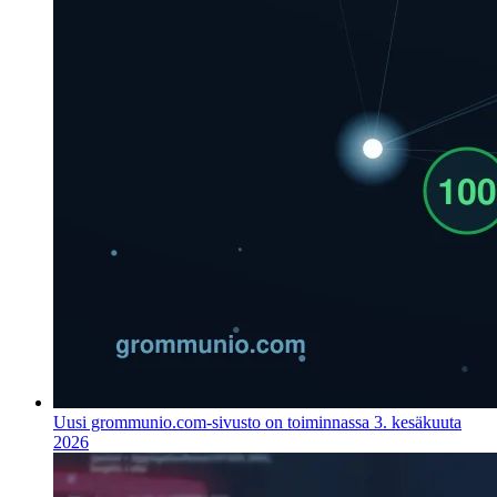
Uusi grommunio.com-sivusto on toiminnassa
3. kesäkuuta
2026