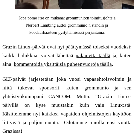
Jopa pomo itse on mukana: grommunio:n toimitusjohtaja
Norbert Lambing auttoi grommunio:n ständin ja
koodaushaasteen pystyttämisessä perjantaina.
Grazin Linux-päivät ovat nyt päättymässä toiseksi vuodeksi;
kaikki halukkaat voivat lähettää
palautetta täällä
ja, kuten
aina,
kommentoida yksittäisiä puheenvuoroja täällä
.
GLT-päivät järjestetään joka vuosi vapaaehtoisvoimin ja
niitä tukevat sponsorit, kuten grommunio ja sen
yhteistyökumppani CANCOM. Mutta: “Grazin Linux-
päivillä on kyse muustakin kuin vain Linux:stä.
Käsittelemme nyt kaikkea vapaiden ohjelmistojen käyttöön
liittyvää ja paljon muuta.” Odotamme innolla ensi vuotta
Grazissa!