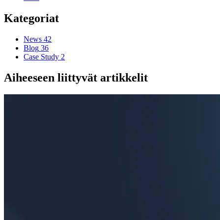
Kategoriat
News
42
Blog
36
Case Study
2
Aiheeseen liittyvät artikkelit