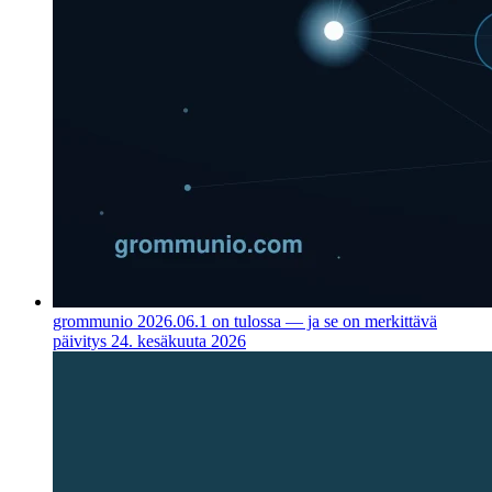
grommunio 2026.06.1 on tulossa — ja se on merkittävä
päivitys
24. kesäkuuta 2026