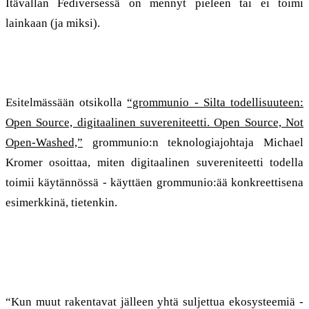
Itävallan Fediversessä on mennyt pieleen tai ei toimi
lainkaan (ja miksi).
grommunio: Open Source Todellisuus..
Esitelmässään otsikolla
“grommunio - Silta todellisuuteen:
Open Source, digitaalinen suvereniteetti. Open Source, Not
Open-Washed,”
grommunio:n teknologiajohtaja Michael
Kromer osoittaa, miten digitaalinen suvereniteetti todella
toimii käytännössä - käyttäen grommunio:ää konkreettisena
esimerkkinä, tietenkin.
”grommunio on todellista avointa
lähdekoodia, ei vain sen sivua!”
“Kun muut rakentavat jälleen yhtä suljettua ekosysteemiä -