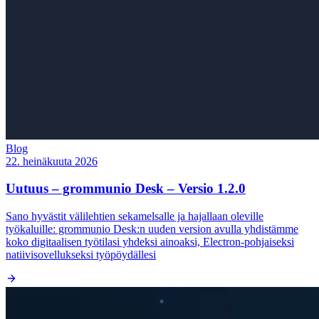
Blog
22. heinäkuuta 2026
Uutuus – grommunio Desk – Versio 1.2.0
Sano hyvästit välilehtien sekamelsalle ja hajallaan oleville
työkaluille: grommunio Desk:n uuden version avulla yhdistämme
koko digitaalisen työtilasi yhdeksi ainoaksi, Electron-pohjaiseksi
natiivisovellukseksi työpöydällesi