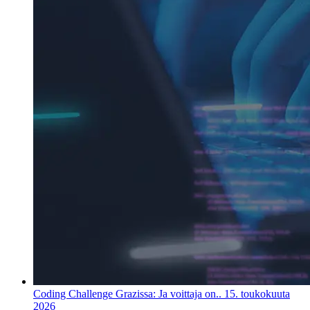
Coding Challenge Grazissa: Ja voittaja on..
15. toukokuuta
2026