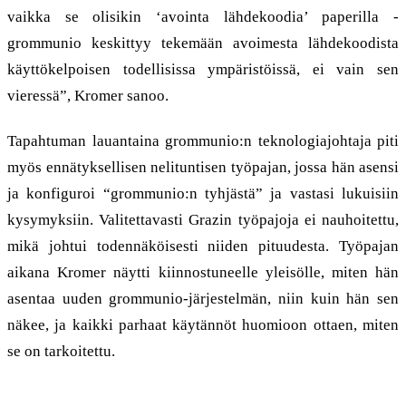
vaikka se olisikin ‘avointa lähdekoodia’ paperilla -
grommunio keskittyy tekemään avoimesta lähdekoodista
käyttökelpoisen todellisissa ympäristöissä, ei vain sen
vieressä”, Kromer sanoo.
Tapahtuman lauantaina grommunio:n teknologiajohtaja piti
myös ennätyksellisen nelituntisen työpajan, jossa hän asensi
ja konfiguroi “grommunio:n tyhjästä” ja vastasi lukuisiin
kysymyksiin. Valitettavasti Grazin työpajoja ei nauhoitettu,
mikä johtui todennäköisesti niiden pituudesta. Työpajan
aikana Kromer näytti kiinnostuneelle yleisölle, miten hän
asentaa uuden grommunio-järjestelmän, niin kuin hän sen
näkee, ja kaikki parhaat käytännöt huomioon ottaen, miten
se on tarkoitettu.