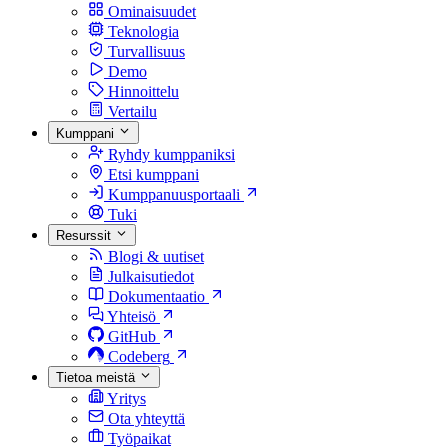
Ominaisuudet
Teknologia
Turvallisuus
Demo
Hinnoittelu
Vertailu
Kumppani
Ryhdy kumppaniksi
Etsi kumppani
Kumppanuusportaali
Tuki
Resurssit
Blogi & uutiset
Julkaisutiedot
Dokumentaatio
Yhteisö
GitHub
Codeberg
Tietoa meistä
Yritys
Ota yhteyttä
Työpaikat