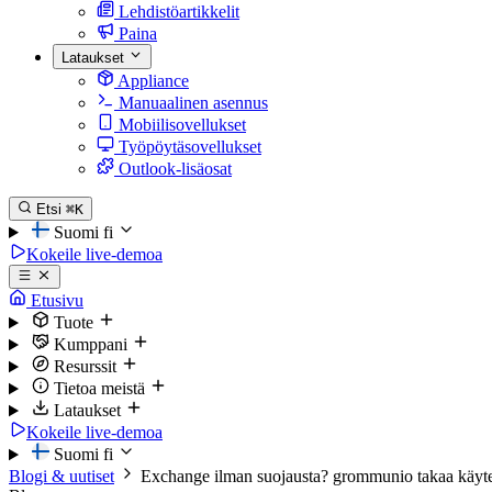
Lehdistöartikkelit
Paina
Lataukset
Appliance
Manuaalinen asennus
Mobiilisovellukset
Työpöytäsovellukset
Outlook-lisäosat
Etsi
⌘K
Suomi
fi
Kokeile live-demoa
Etusivu
Tuote
Kumppani
Resurssit
Tietoa meistä
Lataukset
Kokeile live-demoa
Suomi
fi
Blogi & uutiset
Exchange ilman suojausta? grommunio takaa käyt