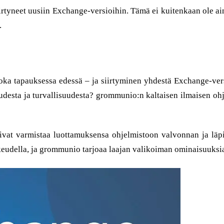
 siirtyneet uusiin Exchange-versioihin. Tämä ei kuitenkaan ole ai
.
joka tapauksessa edessä – ja siirtyminen yhdestä Exchange-ver
desta ja turvallisuudesta? grommunio:n kaltaisen ilmaisen ohjel
oivat varmistaa luottamuksensa ohjelmistoon valvonnan ja lä
ikeudella, ja grommunio tarjoaa laajan valikoiman ominaisuuksi