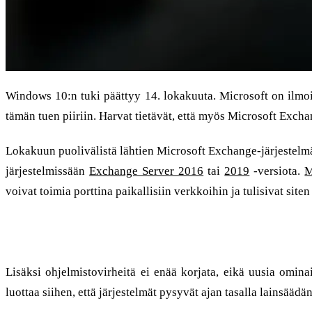
Windows 10:n tuki päättyy 14. lokakuuta. Microsoft on ilmoitt
tämän tuen piiriin. Harvat tietävät, että myös Microsoft Exch
Lokakuun puolivälistä lähtien Microsoft Exchange-järjestelmän
järjestelmissään
Exchange Server 2016
tai
2019
-versiota.
M
voivat toimia porttina paikallisiin verkkoihin ja tulisivat site
Virheitä ei enää korjata
Lisäksi ohjelmistovirheitä ei enää korjata, eikä uusia ominai
luottaa siihen, että järjestelmät pysyvät ajan tasalla lainsä