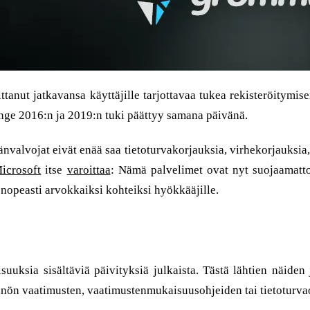
anut jatkavansa käyttäjille tarjottavaa tukea rekisteröitymise
ange 2016:n ja 2019:n tuki päättyy samana päivänä.
valvojat eivät enää saa tietoturvakorjauksia, virhekorjauksia,
icrosoft
itse
varoittaa
: Nämä palvelimet ovat nyt suojaamatto
n nopeasti arvokkaiksi kohteiksi hyökkääjille.
suuksia sisältäviä päivityksiä julkaista. Tästä lähtien näiden 
ädännön vaatimusten, vaatimustenmukaisuusohjeiden tai tietoturv