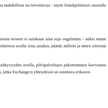
na mahdollista tai toivottavaa – myös lisäohjelmistot, taustalla
siosta toiseen ei suinkaan aina suju ongelmitta – miksi emme
miston avulla sinä, asiakas, päätät, milloin ja miten siirtymä
pinäkyvyyden avulla, pilvipalvelujen pakottaminen korvautuu
a, jotka Exchange:n yhteydessä on ostettava erikseen.