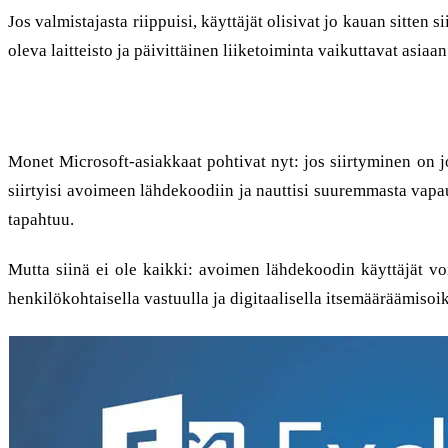
Jos valmistajasta riippuisi, käyttäjät olisivat jo kauan sitten
oleva laitteisto ja päivittäinen liiketoiminta vaikuttavat asiaan
Siirtyminen ja päivitys välttämättömiä
Monet Microsoft-asiakkaat pohtivat nyt: jos siirtyminen on 
siirtyisi avoimeen lähdekoodiin ja nauttisi suuremmasta vapau
tapahtuu.
Mutta siinä ei ole kaikki: avoimen lähdekoodin käyttäjät v
henkilökohtaisella vastuulla ja digitaalisella itsemääräämiso