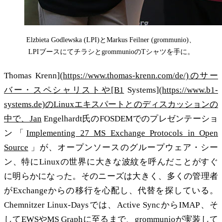
Elzbieta Godlewska (LPI)とMarkus Feilner (grommunio)、
LPIブースにてチラシとgrommunioのTシャツを手に。
Thomas Krenn](
https://www.thomas-krenn.com/de/)のサー
バー・スペシャリストや[B1
Systems](
https://www.b1-
systems.de)のLinuxエキスパートとのディスカッションの
中で、Jan
Engelhardt氏のFOSDEMでのプレゼンテーショ
ン「
Implementing 27 MS Exchange Protocols in Open
Source
」が、オープンソースのグループウェア・シー
ン、特にLinuxの世界に大きな波紋を呼んだことがすぐ
に明らかになった。そのニーズは大きく、多くの管理者
がExchangeからの移行を心配し、代替を探している。
Chemnitzer Linux-Daysでは、Active SyncからIMAP、そ
してEWSやMS Graphに至るまで、grommunioが実装して