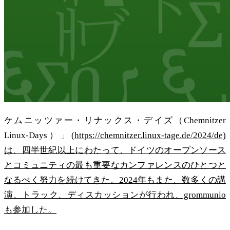
ケムニッツァー・リナックス・デイズ（Chemnitzer
Linux-Days）」(
https://chemnitzer.linux-tage.de/2024/de)
は、四半世紀以上にわたって、ドイツのオープンソース
とコミュニティの最も重要なカンファレンスのひとつと
なるべく努力を続けてきた。2024年もまた、数多くの講
演、トラック、ディスカッションが行われ、grommunio
も参加した。