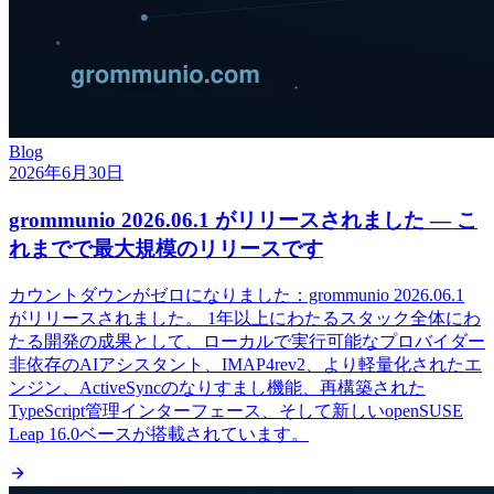
Blog
2026年6月30日
grommunio 2026.06.1 がリリースされました — こ
れまでで最大規模のリリースです
カウントダウンがゼロになりました：grommunio 2026.06.1
がリリースされました。 1年以上にわたるスタック全体にわ
たる開発の成果として、ローカルで実行可能なプロバイダー
非依存のAIアシスタント、IMAP4rev2、より軽量化されたエ
ンジン、ActiveSyncのなりすまし機能、再構築された
TypeScript管理インターフェース、そして新しいopenSUSE
Leap 16.0ベースが搭載されています。