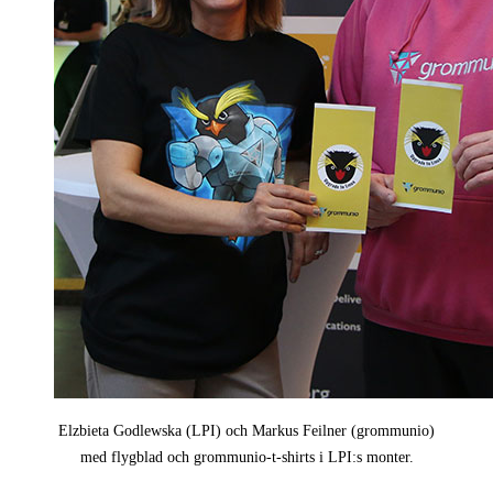
Elzbieta Godlewska (LPI) och Markus Feilner (grommunio)
med flygblad och grommunio-t-shirts i LPI:s monter.