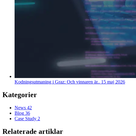
Kodningsutmaning i Graz: Och vinnaren är..
15 maj 2026
Kategorier
News
42
Blog
36
Case Study
2
Relaterade artiklar