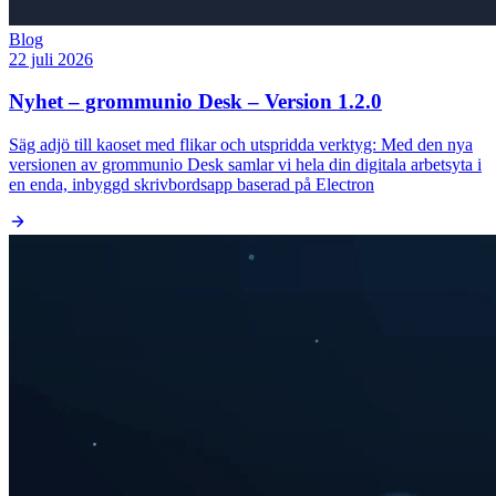
Blog
22 juli 2026
Nyhet – grommunio Desk – Version 1.2.0
Säg adjö till kaoset med flikar och utspridda verktyg: Med den nya
versionen av grommunio Desk samlar vi hela din digitala arbetsyta i
en enda, inbyggd skrivbordsapp baserad på Electron