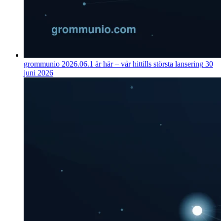
grommunio 2026.06.1 är här – vår hittills största lansering
30
juni 2026