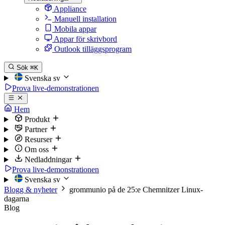
Appliance
Manuell installation
Mobila appar
Appar för skrivbord
Outlook tilläggsprogram
Sök
⌘K
Svenska
sv
Prova live-demonstrationen
Hem
Produkt
Partner
Resurser
Om oss
Nedladdningar
Prova live-demonstrationen
Svenska
sv
Blogg & nyheter
grommunio på de 25:e Chemnitzer Linux-
dagarna
Blog