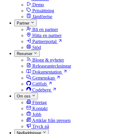
Demo
Prissättning
Jämförelse
Partner
Bli en partner
Hitta en partner
Partnerportal
Stöd
Resurser
Blogg & nyheter
Releaseanteckningar
Dokumentation
Gemenskap
GitHub
Codeberg
Om oss
Företag
Kontakt
Jobb
Artiklar från pressen
Tryck på
Nedladdningar