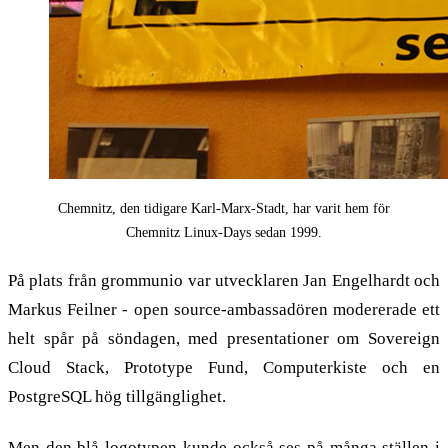
Chemnitz, den tidigare Karl-Marx-Stadt, har varit hem för
Chemnitz Linux-Days sedan 1999.
På plats från grommunio var utvecklaren Jan Engelhardt och
Markus Feilner - open source-ambassadören modererade ett
helt spår på söndagen, med presentationer om Sovereign
Cloud Stack, Prototype Fund, Computerkiste och en
PostgreSQL hög tillgänglighet.
Men den blå logotypen kunde också ses på många ställen i