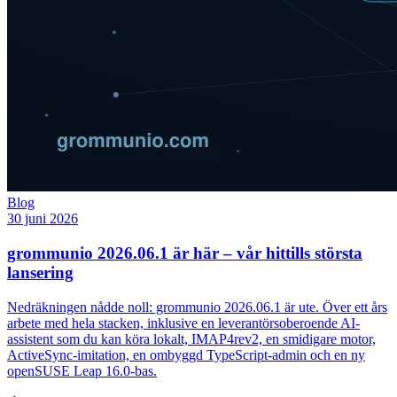
Blog
30 juni 2026
grommunio 2026.06.1 är här – vår hittills största
lansering
Nedräkningen nådde noll: grommunio 2026.06.1 är ute. Över ett års
arbete med hela stacken, inklusive en leverantörsoberoende AI-
assistent som du kan köra lokalt, IMAP4rev2, en smidigare motor,
ActiveSync-imitation, en ombyggd TypeScript-admin och en ny
openSUSE Leap 16.0-bas.