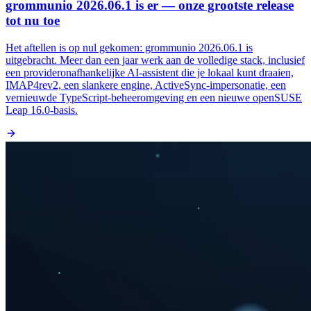
grommunio 2026.06.1 is er — onze grootste release
tot nu toe
Het aftellen is op nul gekomen: grommunio 2026.06.1 is
uitgebracht. Meer dan een jaar werk aan de volledige stack, inclusief
een provideronafhankelijke AI-assistent die je lokaal kunt draaien,
IMAP4rev2, een slankere engine, ActiveSync-impersonatie, een
vernieuwde TypeScript-beheeromgeving en een nieuwe openSUSE
Leap 16.0-basis.