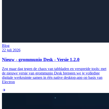
Blog
22 juli 2026
Nieuw - grommunio Desk - Versie 1.2.0
Zeg maar dag tegen de chaos van tabbladen en verspreide tools: met
de nieuwe versie van grommunio Desk brengen we je volledige
digitale werkruimte samen in één native desktop-app op basis van
Electron