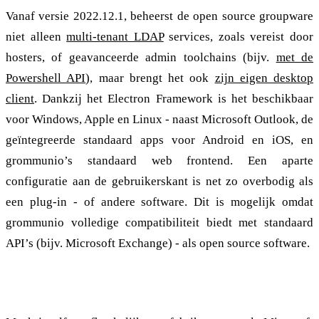
Vanaf versie 2022.12.1, beheerst de open source groupware
niet alleen
multi-tenant LDAP
services, zoals vereist door
hosters, of geavanceerde admin toolchains (bijv.
met de
Powershell API
), maar brengt het ook
zijn eigen desktop
client
. Dankzij het Electron Framework is het beschikbaar
voor Windows, Apple en Linux - naast Microsoft Outlook, de
geïntegreerde standaard apps voor Android en iOS, en
grommunio’s standaard web frontend. Een aparte
configuratie aan de gebruikerskant is net zo overbodig als
een plug-in - of andere software. Dit is mogelijk omdat
grommunio volledige compatibiliteit biedt met standaard
API’s (bijv. Microsoft Exchange) - als open source software.
grommunio workplace: De weg uit de vendor lock-in