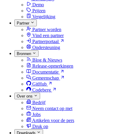
Demo
Prijzen
Vergelijking
Partner
Partner worden
Vind een partner
Partnerportaal
Ondersteuning
Bronnen
Blog & Nieuws
Release-opmerkingen
Documentatie
Gemeenschap
GitHub
Codeberg
Over ons
Bedrijf
Neem contact op met
Jobs
Artikelen voor de pers
Druk op
Downloads