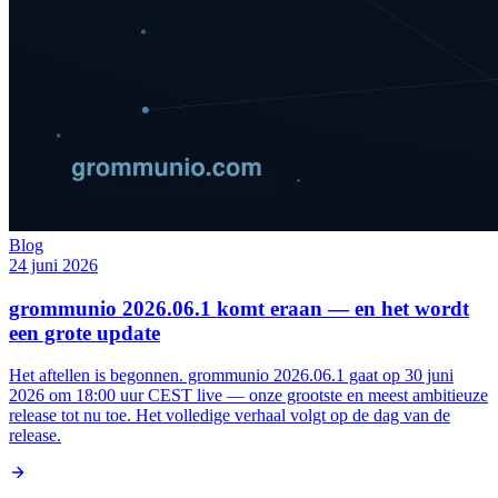
Blog
24 juni 2026
grommunio 2026.06.1 komt eraan — en het wordt
een grote update
Het aftellen is begonnen. grommunio 2026.06.1 gaat op 30 juni
2026 om 18:00 uur CEST live — onze grootste en meest ambitieuze
release tot nu toe. Het volledige verhaal volgt op de dag van de
release.