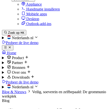
Appliance
Handmatig installeren
Mobiele apps
Desktop
Outlook-add-ins
Zoek op
⌘K
Nederlands
nl
Probeer de live demo
Home
Product
Partner
Bronnen
Over ons
Downloads
Probeer de live demo
Nederlands
nl
Blog & Nieuws
Veilig, soeverein en zelfbepaald: De grommunio
werkplek
Blog