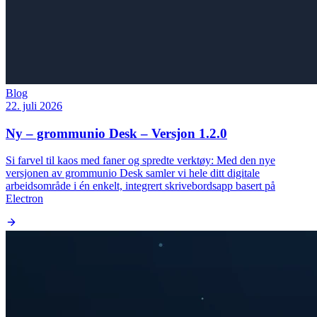
Blog
22. juli 2026
Ny – grommunio Desk – Versjon 1.2.0
Si farvel til kaos med faner og spredte verktøy: Med den nye
versjonen av grommunio Desk samler vi hele ditt digitale
arbeidsområde i én enkelt, integrert skrivebordsapp basert på
Electron