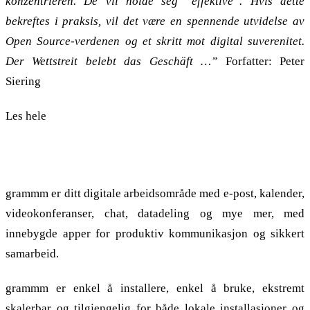
konzentrieren. De vil holde seg “effektive”. Hvis dette
bekreftes i praksis, vil det være en spennende utvidelse av
Open Source-verdenen og et skritt mot digital suverenitet.
Der Wettstreit belebt das Geschäft …”
Forfatter: Peter
Siering
Les hele
artikkelen i c’t Magazin
Ditt
alternativ til Exchange.
grammm er ditt digitale arbeidsområde med e-post, kalender,
videokonferanser, chat, datadeling og mye mer, med
innebygde apper for produktiv kommunikasjon og sikkert
samarbeid.
grammm er enkel å installere, enkel å bruke, ekstremt
skalerbar og tilgjengelig for både lokale installasjoner og