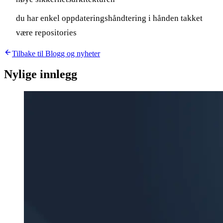
du har enkel oppdateringshåndtering i hånden takket
være repositories
Tilbake til Blogg og nyheter
Nylige innlegg