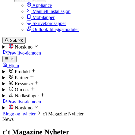
Appliance
Manuell installasjon
Mobilapper
Skrivebordsapper
Outlook-tilleggsmoduler
Søk
⌘K
Norsk
no
Prøv live-demoen
Hjem
Produkt
Partner
Ressurser
Om oss
Nedlastinger
Prøv live-demoen
Norsk
no
Blogg og nyheter
c't Magazine Nyheter
News
c't Magazine Nyheter