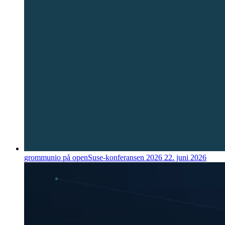
grommunio på openSuse-konferansen 2026
22. juni 2026