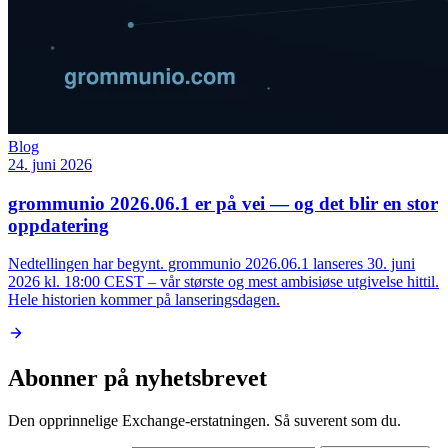
Blog
24. juni 2026
grommunio 2026.06.1 er på vei — og det blir en stor
oppdatering
Nedtellingen har begynt. grommunio 2026.06.1 lanseres 30. juni
2026 kl. 18:00 CEST – vår største og mest ambisiøse utgivelse hittil.
Hele historien kommer på lanseringsdagen.
Abonner på nyhetsbrevet
Den opprinnelige Exchange-erstatningen. Så suverent som du.