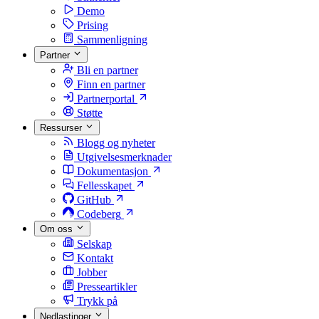
Demo
Prising
Sammenligning
Partner
Bli en partner
Finn en partner
Partnerportal
Støtte
Ressurser
Blogg og nyheter
Utgivelsesmerknader
Dokumentasjon
Fellesskapet
GitHub
Codeberg
Om oss
Selskap
Kontakt
Jobber
Presseartikler
Trykk på
Nedlastinger