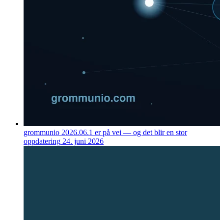
grommunio 2026.06.1 er på vei — og det blir en stor
oppdatering
24. juni 2026