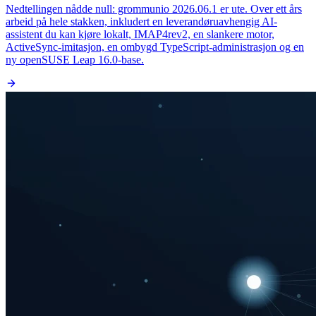
Nedtellingen nådde null: grommunio 2026.06.1 er ute. Over ett års
arbeid på hele stakken, inkludert en leverandøruavhengig AI-
assistent du kan kjøre lokalt, IMAP4rev2, en slankere motor,
ActiveSync-imitasjon, en ombygd TypeScript-administrasjon og en
ny openSUSE Leap 16.0-base.