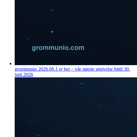
grommunio 2026.06.1 er her – vår største utgivelse hittil
30.
juni 2026