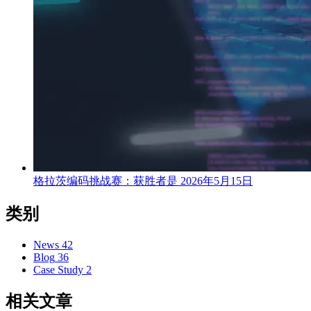
格拉茨编码挑战赛：获胜者是
2026年5月15日
类别
News
42
Blog
36
Case Study
2
相关文章