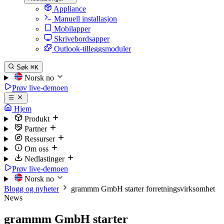
Appliance
Manuell installasjon
Mobilapper
Skrivebordsapper
Outlook-tilleggsmoduler
Søk
⌘K
Norsk
no
Prøv live-demoen
Hjem
Produkt
Partner
Ressurser
Om oss
Nedlastinger
Prøv live-demoen
Norsk
no
Blogg og nyheter
grammm GmbH starter forretningsvirksomhet
News
grammm GmbH starter