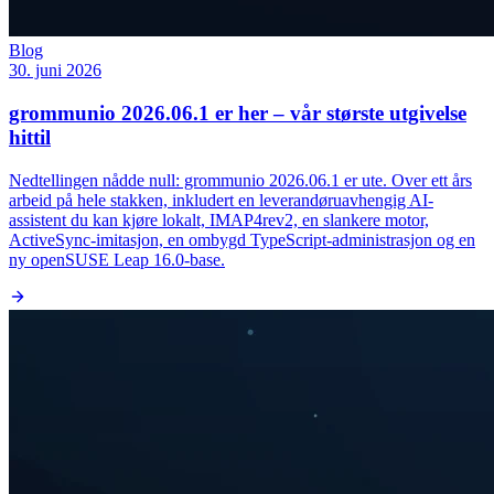
Blog
30. juni 2026
grommunio 2026.06.1 er her – vår største utgivelse
hittil
Nedtellingen nådde null: grommunio 2026.06.1 er ute. Over ett års
arbeid på hele stakken, inkludert en leverandøruavhengig AI-
assistent du kan kjøre lokalt, IMAP4rev2, en slankere motor,
ActiveSync-imitasjon, en ombygd TypeScript-administrasjon og en
ny openSUSE Leap 16.0-base.