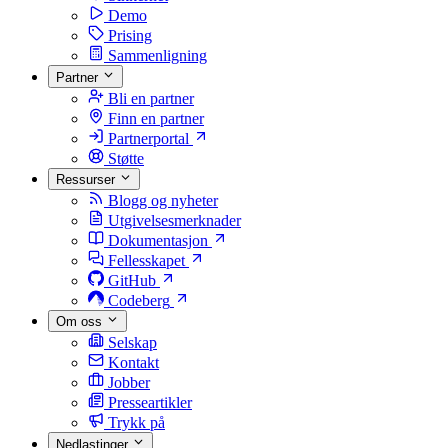
Demo
Prising
Sammenligning
Partner
Bli en partner
Finn en partner
Partnerportal
Støtte
Ressurser
Blogg og nyheter
Utgivelsesmerknader
Dokumentasjon
Fellesskapet
GitHub
Codeberg
Om oss
Selskap
Kontakt
Jobber
Presseartikler
Trykk på
Nedlastinger