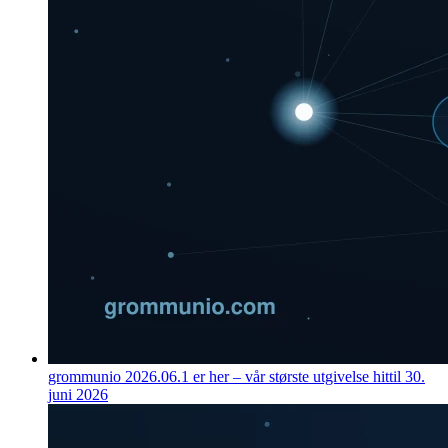
grommunio 2026.06.1 er her – vår største utgivelse hittil
30.
juni 2026