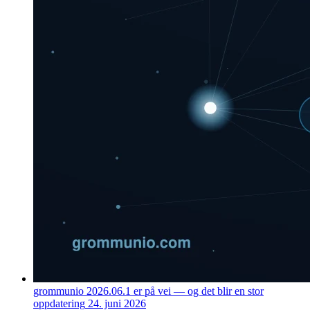
grommunio 2026.06.1 er på vei — og det blir en stor
oppdatering
24. juni 2026