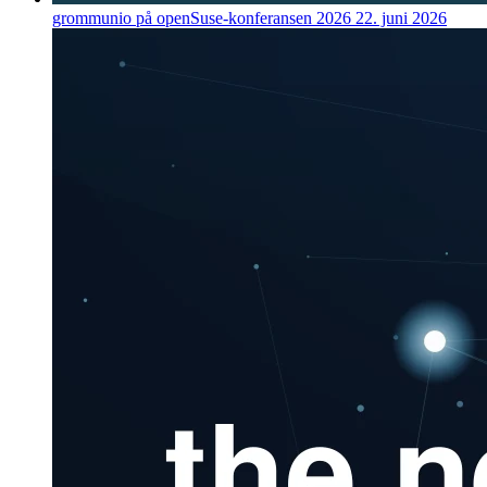
grommunio på openSuse-konferansen 2026
22. juni 2026