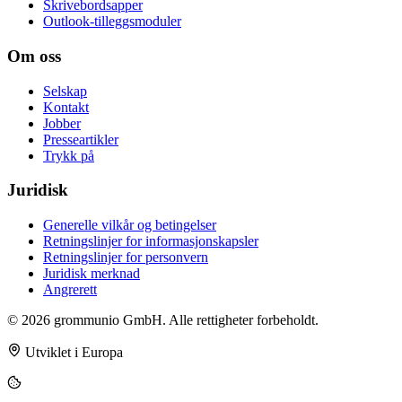
Skrivebordsapper
Outlook-tilleggsmoduler
Om oss
Selskap
Kontakt
Jobber
Presseartikler
Trykk på
Juridisk
Generelle vilkår og betingelser
Retningslinjer for informasjonskapsler
Retningslinjer for personvern
Juridisk merknad
Angrerett
© 2026 grommunio GmbH. Alle rettigheter forbeholdt.
Utviklet i Europa