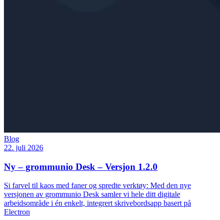
Blog
22. juli 2026
Ny – grommunio Desk – Versjon 1.2.0
Si farvel til kaos med faner og spredte verktøy: Med den nye
versjonen av grommunio Desk samler vi hele ditt digitale
arbeidsområde i én enkelt, integrert skrivebordsapp basert på
Electron