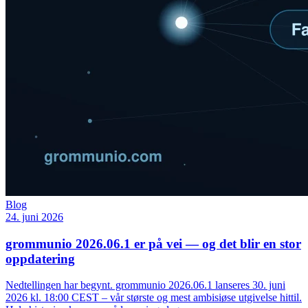
Blog
24. juni 2026
grommunio 2026.06.1 er på vei — og det blir en stor
oppdatering
Nedtellingen har begynt. grommunio 2026.06.1 lanseres 30. juni
2026 kl. 18:00 CEST – vår største og mest ambisiøse utgivelse hittil.