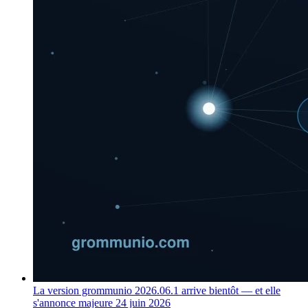
La version grommunio 2026.06.1 arrive bientôt — et elle
s'annonce majeure
24 juin 2026