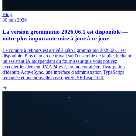
Blog
30 juin 2026
La version grommunio 2026.06.1 est disponible —
notre plus importante mise à jour à ce jour
Le compte à rebours est arrivé à zéro : grommunio 2026.06.1 est
disponible. Plus d'un an de travail sur l'ensemble de la pile, incluant
un assistant IA indépendant du fournisseur que vous pouvez
exécuter localement, IMAP4rev2, un moteur allégé, l'usurpation
d'identité ActiveSync, une interface d'administration TypeScript
remaniée et une nouvelle base openSUSE Leap 16.0.