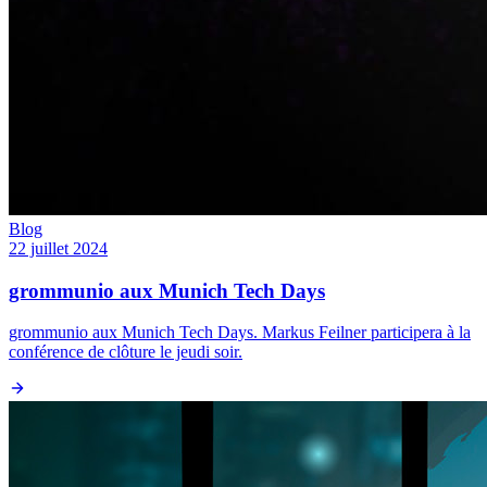
Blog
22 juillet 2024
grommunio aux Munich Tech Days
grommunio aux Munich Tech Days. Markus Feilner participera à la
conférence de clôture le jeudi soir.