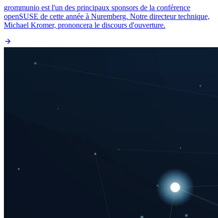
grommunio est l'un des principaux sponsors de la conférence
openSUSE de cette année à Nuremberg. Notre directeur technique,
Michael Kromer, prononcera le discours d'ouverture.