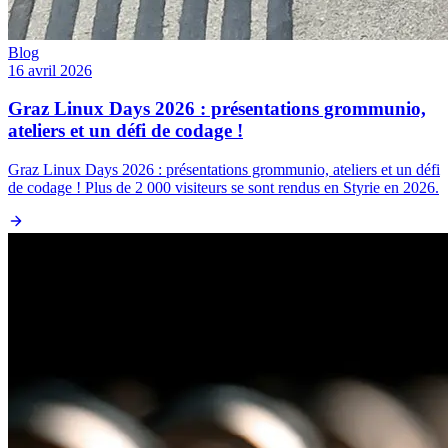
Blog
16 avril 2026
Graz Linux Days 2026 : présentations grommunio,
ateliers et un défi de codage !
Graz Linux Days 2026 : présentations grommunio, ateliers et un défi
de codage ! Plus de 2 000 visiteurs se sont rendus en Styrie en 2026.