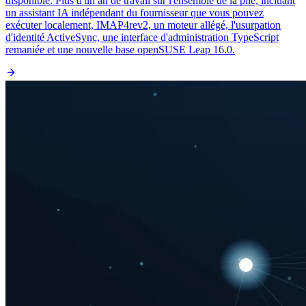
disponible. Plus d'un an de travail sur l'ensemble de la pile, incluant
un assistant IA indépendant du fournisseur que vous pouvez
exécuter localement, IMAP4rev2, un moteur allégé, l'usurpation
d'identité ActiveSync, une interface d'administration TypeScript
remaniée et une nouvelle base openSUSE Leap 16.0.