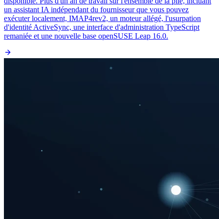
disponible. Plus d'un an de travail sur l'ensemble de la pile, incluant
un assistant IA indépendant du fournisseur que vous pouvez
exécuter localement, IMAP4rev2, un moteur allégé, l'usurpation
d'identité ActiveSync, une interface d'administration TypeScript
remaniée et une nouvelle base openSUSE Leap 16.0.