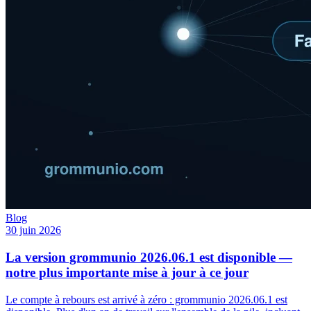
Blog
30 juin 2026
La version grommunio 2026.06.1 est disponible —
notre plus importante mise à jour à ce jour
Le compte à rebours est arrivé à zéro : grommunio 2026.06.1 est