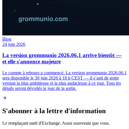
Blog
24 juin 2026
La version grommunio 2026.06.1 arrive bientôt —
et elle s'annonce majeure
Le compte à rebours a commencé. La version grommunio 2026.06.1
sera disponible le 30 juin 2026 à 18 h CEST — il s’agit de notre
version la plus ambitieuse et la plus audacieuse à ce jour. Tous les
détails seront dévoilés le jour de la sortie.
S'abonner à la lettre d'information
Le remplaçant natif d'Exchange. Aussi souverain que vous.