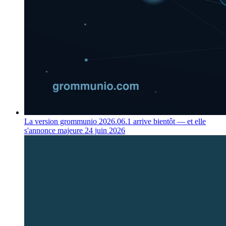
La version grommunio 2026.06.1 arrive bientôt — et elle
s'annonce majeure
24 juin 2026