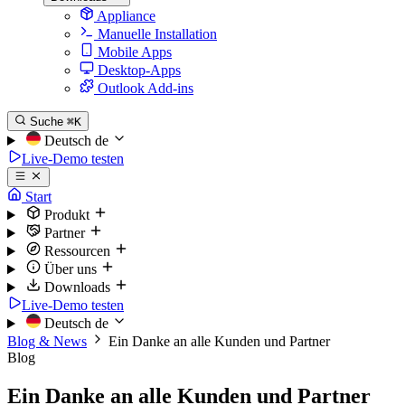
Appliance
Manuelle Installation
Mobile Apps
Desktop-Apps
Outlook Add-ins
Suche
⌘K
Deutsch
de
Live-Demo testen
Start
Produkt
Partner
Ressourcen
Über uns
Downloads
Live-Demo testen
Deutsch
de
Blog & News
Ein Danke an alle Kunden und Partner
Blog
Ein Danke an alle Kunden und Partner