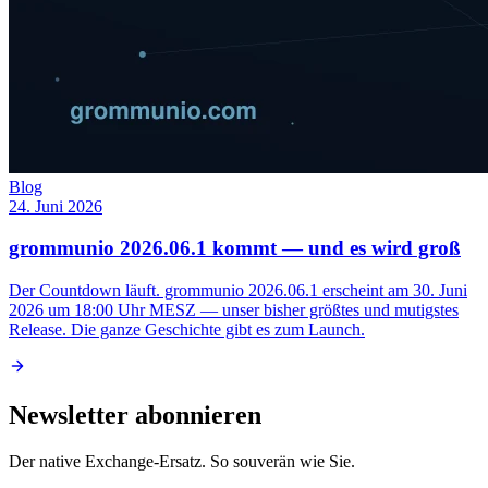
Blog
24. Juni 2026
grommunio 2026.06.1 kommt — und es wird groß
Der Countdown läuft. grommunio 2026.06.1 erscheint am 30. Juni
2026 um 18:00 Uhr MESZ — unser bisher größtes und mutigstes
Release. Die ganze Geschichte gibt es zum Launch.
Newsletter abonnieren
Der native Exchange-Ersatz. So souverän wie Sie.