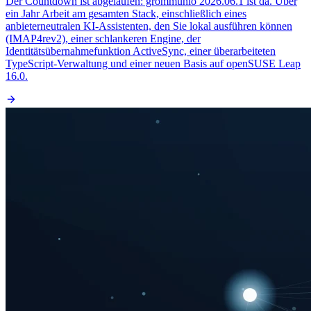
Der Countdown ist abgelaufen: grommunio 2026.06.1 ist da. Über
ein Jahr Arbeit am gesamten Stack, einschließlich eines
anbieterneutralen KI-Assistenten, den Sie lokal ausführen können
(IMAP4rev2), einer schlankeren Engine, der
Identitätsübernahmefunktion ActiveSync, einer überarbeiteten
TypeScript-Verwaltung und einer neuen Basis auf openSUSE Leap
16.0.