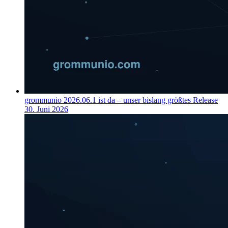
grommunio 2026.06.1 ist da – unser bislang größtes Release
30. Juni 2026