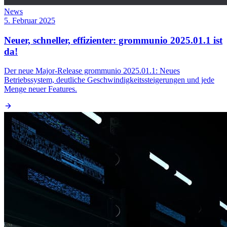
News
5. Februar 2025
Neuer, schneller, effizienter: grommunio 2025.01.1 ist
da!
Der neue Major-Release grommunio 2025.01.1: Neues
Betriebssystem, deutliche Geschwindigkeitssteigerungen und jede
Menge neuer Features.