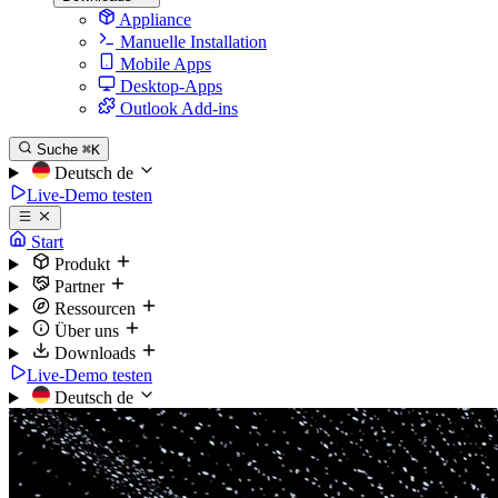
Appliance
Manuelle Installation
Mobile Apps
Desktop-Apps
Outlook Add-ins
Suche
⌘K
Deutsch
de
Live-Demo testen
Start
Produkt
Partner
Ressourcen
Über uns
Downloads
Live-Demo testen
Deutsch
de