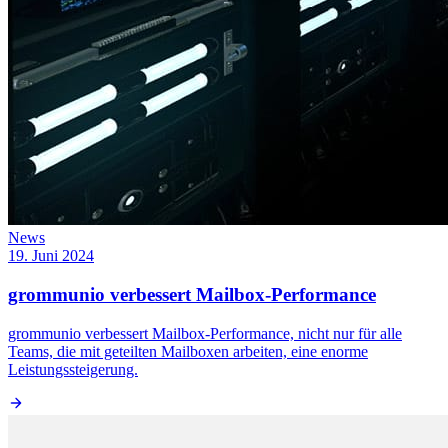
News
19. Juni 2024
grommunio verbessert Mailbox-Performance
grommunio verbessert Mailbox-Performance, nicht nur für alle
Teams, die mit geteilten Mailboxen arbeiten, eine enorme
Leistungssteigerung.