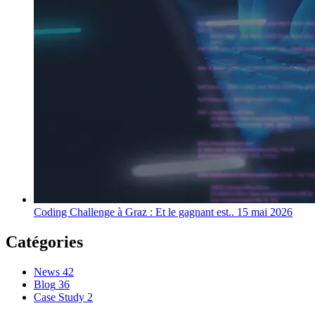
Coding Challenge à Graz : Et le gagnant est..
15 mai 2026
Catégories
News
42
Blog
36
Case Study
2