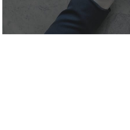
Exchange ActiveSync est le principal protocole qui permet
aux appareils mobiles de synchroniser leurs données avec
grommunio. Ce protocole existe depuis plusieurs années et
a connu de nombreuses itérations. Les dernières versions,
Exchange ActiveSync 16.0 et 16.1, offrent de nombreuses
nouvelles fonctionnalités et avantages par rapport aux
versions précédentes