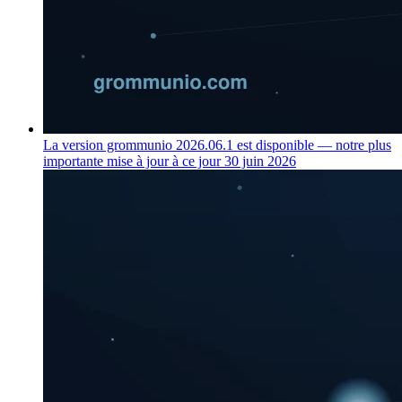
La version grommunio 2026.06.1 est disponible — notre plus
importante mise à jour à ce jour
30 juin 2026